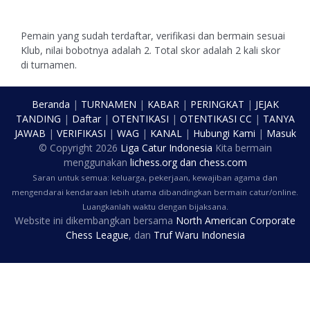
Pemain yang sudah terdaftar, verifikasi dan bermain sesuai
Klub, nilai bobotnya adalah 2. Total skor adalah 2 kali skor
di turnamen.
Beranda
|
TURNAMEN
|
KABAR
|
PERINGKAT
|
JEJAK
TANDING
|
Daftar
|
OTENTIKASI
|
OTENTIKASI CC
|
TANYA
JAWAB
|
VERIFIKASI
|
WAG
|
KANAL
|
Hubungi Kami
|
Masuk
© Copyright
2026
Liga Catur Indonesia
Kita bermain
menggunakan
lichess.org
dan
chess.com
Saran untuk semua: keluarga, pekerjaan, kewajiban agama dan
mengendarai kendaraan lebih utama dibandingkan bermain catur/online.
Luangkanlah waktu dengan bijaksana.
Website ini dikembangkan bersama
North American Corporate
Chess League
, dan
Truf Waru Indonesia