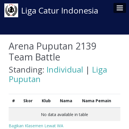
Tog
Liga Catur Indonesia
Arena Puputan 2139
Team Battle
Standing:
Individual
|
Liga
Puputan
#
Skor
Klub
Nama
Nama Pemain
No data available in table
Bagikan Klasemen Lewat WA