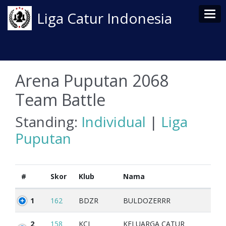
Tog
Liga Catur Indonesia
Arena Puputan 2068
Team Battle
Standing:
Individual
|
Liga
Puputan
#
Skor
Klub
Nama
1
162
BDZR
BULDOZERRR
2
158
KCI
KELUARGA CATUR