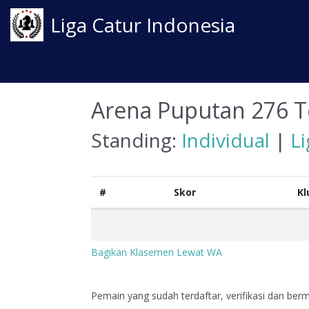
Liga Catur Indonesia
Arena Puputan 276 T
Standing:
Individual
|
L
#
Skor
Kl
Bagikan Klasemen Lewat WA
Pemain yang sudah terdaftar, verifikasi dan berma