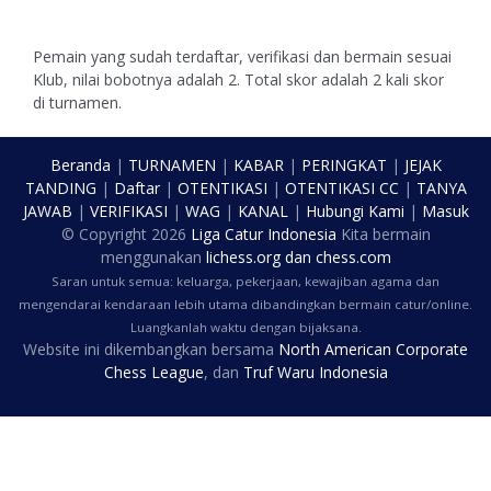
Pemain yang sudah terdaftar, verifikasi dan bermain sesuai
Klub, nilai bobotnya adalah 2. Total skor adalah 2 kali skor
di turnamen.
Beranda
|
TURNAMEN
|
KABAR
|
PERINGKAT
|
JEJAK
TANDING
|
Daftar
|
OTENTIKASI
|
OTENTIKASI CC
|
TANYA
JAWAB
|
VERIFIKASI
|
WAG
|
KANAL
|
Hubungi Kami
|
Masuk
© Copyright
2026
Liga Catur Indonesia
Kita bermain
menggunakan
lichess.org
dan
chess.com
Saran untuk semua: keluarga, pekerjaan, kewajiban agama dan
mengendarai kendaraan lebih utama dibandingkan bermain catur/online.
Luangkanlah waktu dengan bijaksana.
Website ini dikembangkan bersama
North American Corporate
Chess League
, dan
Truf Waru Indonesia