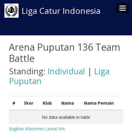
Tog
Liga Catur Indonesia
Arena Puputan 136 Team
Battle
Standing:
Individual
|
Liga
Puputan
#
Skor
Klub
Nama
Nama Pemain
No data available in table
Bagikan Klasemen Lewat WA