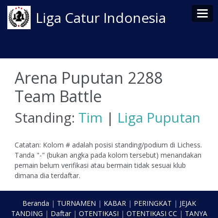
Tog
Liga Catur Indonesia
Arena Puputan 2288
Team Battle
Standing:
Tim
|
Liga Puputan
Catatan: Kolom # adalah posisi standing/podium di Lichess.
Tanda "-" (bukan angka pada kolom tersebut) menandakan
pemain belum verifikasi atau bermain tidak sesuai klub
dimana dia terdaftar.
Beranda
|
TURNAMEN
|
KABAR
|
PERINGKAT
|
JEJAK
TANDING
|
Daftar
|
OTENTIKASI
|
OTENTIKASI CC
|
TANYA