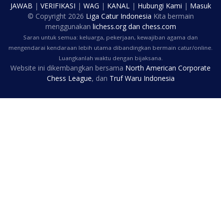
JAWAB
|
VERIFIKASI
|
WAG
|
KANAL
|
Hubungi Kami
|
Masuk
© Copyright
2026
Liga Catur Indonesia
Kita bermain
menggunakan
lichess.org
dan
chess.com
Saran untuk semua: keluarga, pekerjaan, kewajiban agama dan
mengendarai kendaraan lebih utama dibandingkan bermain catur/online.
Luangkanlah waktu dengan bijaksana.
Website ini dikembangkan bersama
North American Corporate
Chess League
, dan
Truf Waru Indonesia