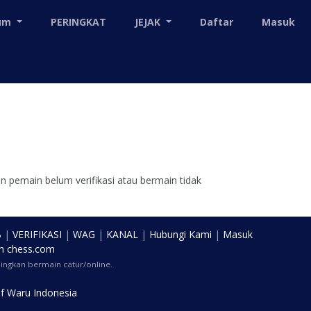
mum
PERINGKAT
JEJAK
Daftar
Masuk
 pemain belum verifikasi atau bermain tidak
B
|
VERIFIKASI
|
WAG
|
KANAL
|
Hubungi Kami
|
Masuk
n
chess.com
ngkan bermain catur/online.
f Waru Indonesia