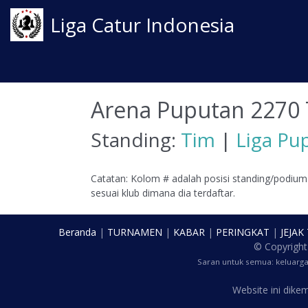
Liga Catur Indonesia
Arena Puputan 2270 
Standing:
Tim
|
Liga Pu
Catatan: Kolom # adalah posisi standing/podium
sesuai klub dimana dia terdaftar.
Beranda
|
TURNAMEN
|
KABAR
|
PERINGKAT
|
JEJAK
© Copyrigh
Saran untuk semua: keluarg
Website ini dik