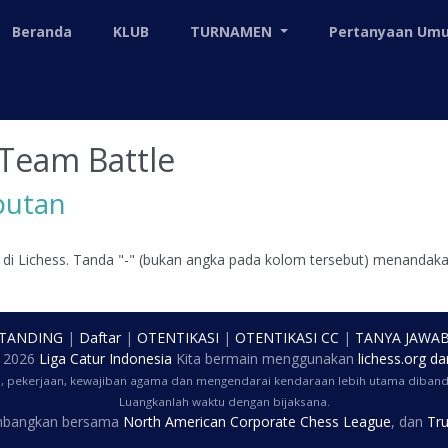
Beranda
KLUB
TURNAMEN
Pertanyaan U
Team Battle
putan
 di Lichess. Tanda "-" (bukan angka pada kolom tersebut) menandakan
 TANDING
|
Daftar
|
OTENTIKASI
|
OTENTIKASI CC
|
TANYA JAWA
t
2026
Liga Catur Indonesia
Kita bermain menggunakan
lichess.org
da
a, pekerjaan, kewajiban agama dan mengendarai kendaraan lebih utama dibandi
Luangkanlah waktu dengan bijaksana.
embangkan bersama
North American Corporate Chess League
, dan
Tru