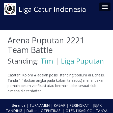
Tog
Liga Catur Indonesia
Arena Puputan 2221
Team Battle
Standing:
Tim
|
Liga Puputan
Catatan: Kolom # adalah posisi standing/podium di Lichess.
Tanda "-" (bukan angka pada kolom tersebut) menandakan
pemain belum verifikasi atau bermain tidak sesuai klub
dimana dia terdaftar.
Beranda
|
TURNAMEN
|
KABAR
|
PERINGKAT
|
JEJAK
TANDING
|
Daftar
|
OTENTIKASI
|
OTENTIKASI CC
|
TANYA