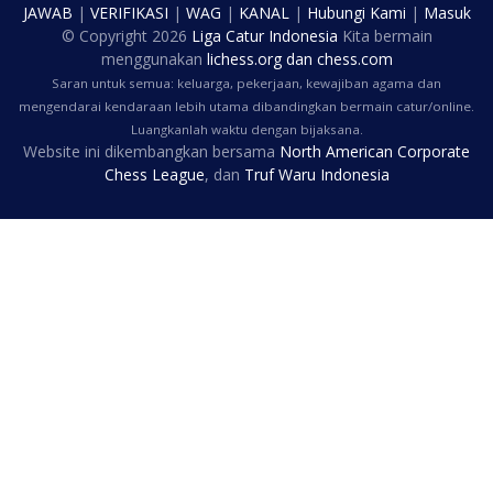
JAWAB
|
VERIFIKASI
|
WAG
|
KANAL
|
Hubungi Kami
|
Masuk
© Copyright
2026
Liga Catur Indonesia
Kita bermain
menggunakan
lichess.org
dan
chess.com
Saran untuk semua: keluarga, pekerjaan, kewajiban agama dan
mengendarai kendaraan lebih utama dibandingkan bermain catur/online.
Luangkanlah waktu dengan bijaksana.
Website ini dikembangkan bersama
North American Corporate
Chess League
, dan
Truf Waru Indonesia