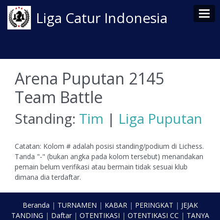
Tog
Liga Catur Indonesia
Arena Puputan 2145
Team Battle
Standing:
Tim
|
Liga Puputan
Catatan: Kolom # adalah posisi standing/podium di Lichess.
Tanda "-" (bukan angka pada kolom tersebut) menandakan
pemain belum verifikasi atau bermain tidak sesuai klub
dimana dia terdaftar.
Beranda
|
TURNAMEN
|
KABAR
|
PERINGKAT
|
JEJAK
TANDING
|
Daftar
|
OTENTIKASI
|
OTENTIKASI CC
|
TANYA