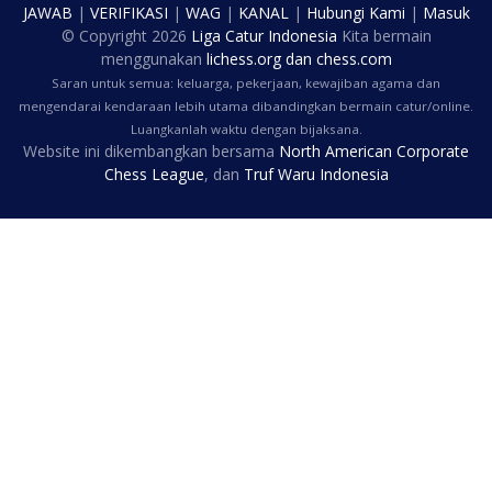
JAWAB
|
VERIFIKASI
|
WAG
|
KANAL
|
Hubungi Kami
|
Masuk
© Copyright
2026
Liga Catur Indonesia
Kita bermain
menggunakan
lichess.org
dan
chess.com
Saran untuk semua: keluarga, pekerjaan, kewajiban agama dan
mengendarai kendaraan lebih utama dibandingkan bermain catur/online.
Luangkanlah waktu dengan bijaksana.
Website ini dikembangkan bersama
North American Corporate
Chess League
, dan
Truf Waru Indonesia