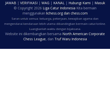
JAWAB
|
VERIFIKASI
|
WAG
|
KANAL
|
Hubungi Kami
|
Masuk
© Copyright
2026
Liga Catur Indonesia
Kita bermain
menggunakan
lichess.org
dan
chess.com
Saran untuk semua: keluarga, pekerjaan, kewajiban agama dan
mengendarai kendaraan lebih utama dibandingkan bermain catur/online.
Luangkanlah waktu dengan bijaksana.
Website ini dikembangkan bersama
North American Corporate
Chess League
, dan
Truf Waru Indonesia