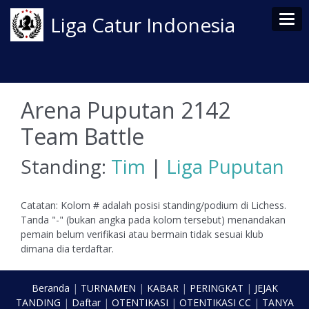
Tog
Liga Catur Indonesia
Arena Puputan 2142
Team Battle
Standing:
Tim
|
Liga Puputan
Catatan: Kolom # adalah posisi standing/podium di Lichess.
Tanda "-" (bukan angka pada kolom tersebut) menandakan
pemain belum verifikasi atau bermain tidak sesuai klub
dimana dia terdaftar.
Beranda
|
TURNAMEN
|
KABAR
|
PERINGKAT
|
JEJAK
TANDING
|
Daftar
|
OTENTIKASI
|
OTENTIKASI CC
|
TANYA