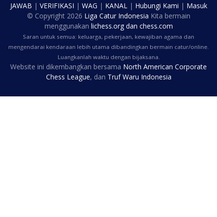
JAWAB
|
VERIFIKASI
|
WAG
|
KANAL
|
Hubungi Kami
|
Masuk
© Copyright
2026
Liga Catur Indonesia
Kita bermain
menggunakan
lichess.org
dan
chess.com
Saran untuk semua: keluarga, pekerjaan, kewajiban agama dan
mengendarai kendaraan lebih utama dibandingkan bermain catur/online.
Luangkanlah waktu dengan bijaksana.
Website ini dikembangkan bersama
North American Corporate
Chess League
, dan
Truf Waru Indonesia