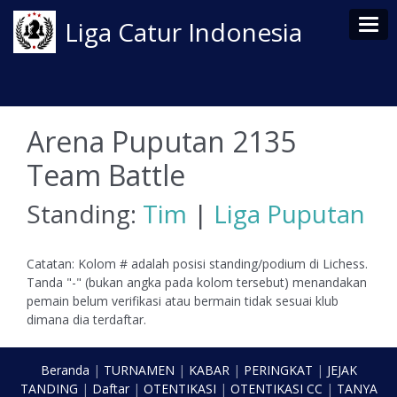
Tog
Liga Catur Indonesia
Arena Puputan 2135
Team Battle
Standing:
Tim
|
Liga Puputan
Catatan: Kolom # adalah posisi standing/podium di Lichess.
Tanda "-" (bukan angka pada kolom tersebut) menandakan
pemain belum verifikasi atau bermain tidak sesuai klub
dimana dia terdaftar.
Beranda
|
TURNAMEN
|
KABAR
|
PERINGKAT
|
JEJAK
TANDING
|
Daftar
|
OTENTIKASI
|
OTENTIKASI CC
|
TANYA