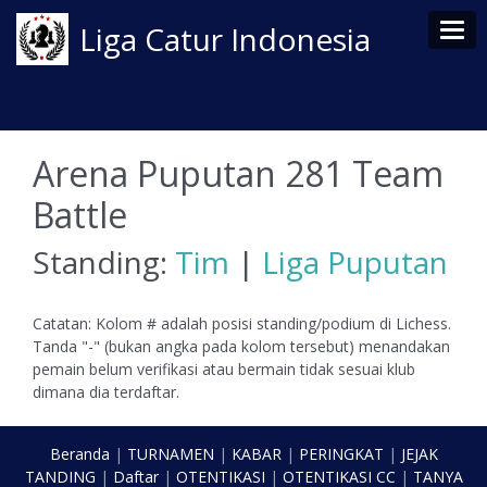
Tog
Liga Catur Indonesia
Arena Puputan 281 Team
Battle
Standing:
Tim
|
Liga Puputan
Catatan: Kolom # adalah posisi standing/podium di Lichess.
Tanda "-" (bukan angka pada kolom tersebut) menandakan
pemain belum verifikasi atau bermain tidak sesuai klub
dimana dia terdaftar.
Beranda
|
TURNAMEN
|
KABAR
|
PERINGKAT
|
JEJAK
TANDING
|
Daftar
|
OTENTIKASI
|
OTENTIKASI CC
|
TANYA