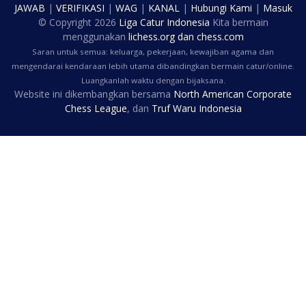
JAWAB
|
VERIFIKASI
|
WAG
|
KANAL
|
Hubungi Kami
|
Masuk
© Copyright
2026
Liga Catur Indonesia
Kita bermain
menggunakan
lichess.org
dan
chess.com
Saran untuk semua: keluarga, pekerjaan, kewajiban agama dan
mengendarai kendaraan lebih utama dibandingkan bermain catur/online.
Luangkanlah waktu dengan bijaksana.
Website ini dikembangkan bersama
North American Corporate
Chess League
, dan
Truf Waru Indonesia