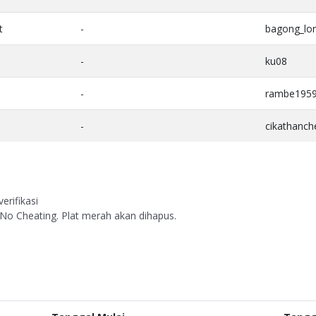
t
-
bagong_lo
-
ku08
-
rambe195
-
cikathanch
erifikasi
 No Cheating. Plat merah akan dihapus.