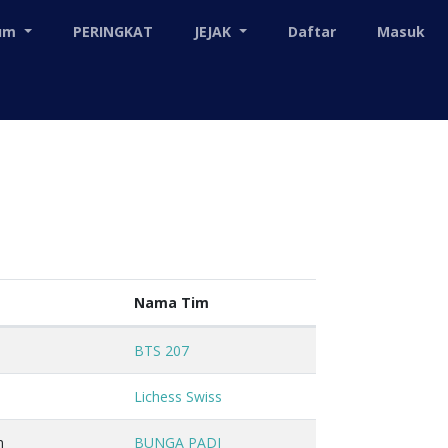
mum
PERINGKAT
JEJAK
Daftar
Masuk
Nama Tim
BTS 207
Lichess Swiss
n
BUNGA PADI