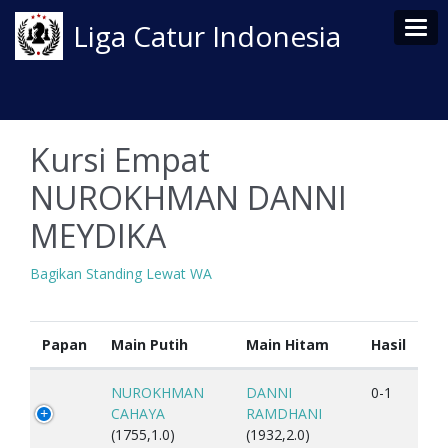
Tog
Liga Catur Indonesia
Kursi Empat
NUROKHMAN DANNI
MEYDIKA
Bagikan Standing Lewat WA
Papan
Main Putih
Main Hitam
Hasil
NUROKHMAN
DANNI
0-1
CAHAYA
RAMDHANI
(1755,1.0)
(1932,2.0)