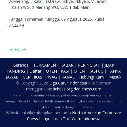
W:Menang, L:Kalah, D:Draw, B:Bye, H:Bye.5, V:Lawan,
F:Kalah WO, X:Menang WO, U/Z: Tidak Main.
Tanggal Turnamen: Minggu, 09 Agustus 2026, Pukul
07.22.44
pairing text
Beranda
|
TURNAMEN
|
KABAR
|
PERINGKAT
|
JEJAK
TANDING
|
Daftar
|
OTENTIKASI
|
OTENTIKASI CC
|
TANYA
JAWAB
|
VERIFIKASI
|
WAG
|
KANAL
|
Hubungi Kami
|
Masuk
© Copyright
2026
Liga Catur Indonesia
Kita bermain
menggunakan
lichess.org
dan
chess.com
Saran untuk semua: keluarga, pekerjaan, kewajiban agama dan
mengendarai kendaraan lebih utama dibandingkan bermain catur/online.
Luangkanlah waktu dengan bijaksana.
Website ini dikembangkan bersama
North American Corporate
Chess League
, dan
Truf Waru Indonesia