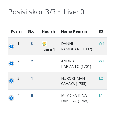
Posisi skor 3/3 ~ Live:
0
Posisi
Skor
Hadiah
Nama Pemain
R3
1
3
DANNI
W4
RAMDHANI (1932)
Juara 1
2
2
ANDRIAS
W3
HARIANTO (1701)
3
1
NUROKHMAN
L2
CAHAYA (1755)
4
0
MEYDIKA BINA
L1
DAKSINA (1768)