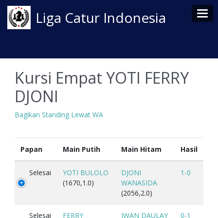
Tog
Liga Catur Indonesia
Kursi Empat YOTI FERRY
DJONI
Bagikan Standing Lewat WA
Papan
Main Putih
Main Hitam
Hasil
Selesai
YOTI BULOLO
DJONI
1-0
(1670,1.0)
WANASIDA
(2056,2.0)
Selesai
FERRY
IWAN DAULAY
0-1