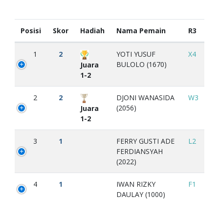
Posisi
Skor
Hadiah
Nama Pemain
R3
1
2
YOTI YUSUF
X4
BULOLO (1670)
Juara
1-2
2
2
DJONI WANASIDA
W3
(2056)
Juara
1-2
3
1
FERRY GUSTI ADE
L2
FERDIANSYAH
(2022)
4
1
IWAN RIZKY
F1
DAULAY (1000)