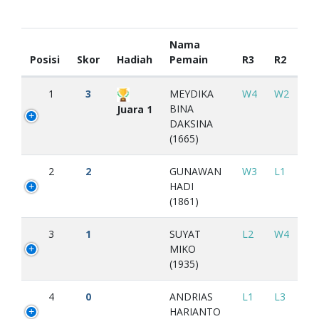
Nama
Posisi
Skor
Hadiah
Pemain
R3
R2
1
3
MEYDIKA
W4
W2
BINA
Juara 1
DAKSINA
(1665)
2
2
GUNAWAN
W3
L1
HADI
(1861)
3
1
SUYAT
L2
W4
MIKO
(1935)
4
0
ANDRIAS
L1
L3
HARIANTO