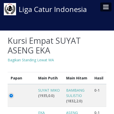
Tog
Liga Catur Indonesia
Kursi Empat SUYAT
ASENG EKA
Bagikan Standing Lewat WA
Papan
Main Putih
Main Hitam
Hasil
SUYAT MIKO
BAMBANG
0-1
(1935,0.0)
SULISTIO
(1832,2.0)
EKA
ASENG
0-1