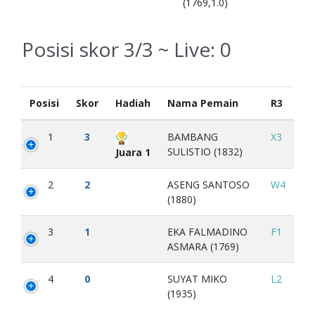
(1769,1.0)
Posisi skor 3/3 ~ Live:
0
Posisi
Skor
Hadiah
Nama Pemain
R3
1
3
BAMBANG
X3
SULISTIO (1832)
Juara 1
2
2
ASENG SANTOSO
W4
(1880)
3
1
EKA FALMADINO
F1
ASMARA (1769)
4
0
SUYAT MIKO
L2
(1935)