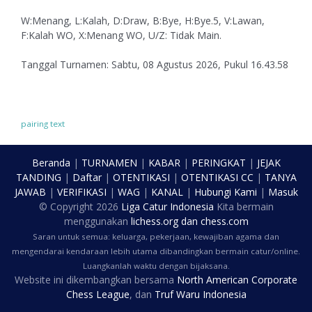
W:Menang, L:Kalah, D:Draw, B:Bye, H:Bye.5, V:Lawan,
F:Kalah WO, X:Menang WO, U/Z: Tidak Main.
Tanggal Turnamen: Sabtu, 08 Agustus 2026, Pukul 16.43.58
pairing text
Beranda
|
TURNAMEN
|
KABAR
|
PERINGKAT
|
JEJAK
TANDING
|
Daftar
|
OTENTIKASI
|
OTENTIKASI CC
|
TANYA
JAWAB
|
VERIFIKASI
|
WAG
|
KANAL
|
Hubungi Kami
|
Masuk
© Copyright
2026
Liga Catur Indonesia
Kita bermain
menggunakan
lichess.org
dan
chess.com
Saran untuk semua: keluarga, pekerjaan, kewajiban agama dan
mengendarai kendaraan lebih utama dibandingkan bermain catur/online.
Luangkanlah waktu dengan bijaksana.
Website ini dikembangkan bersama
North American Corporate
Chess League
, dan
Truf Waru Indonesia