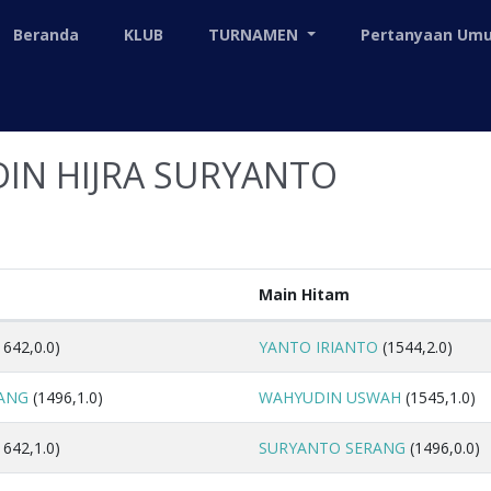
Beranda
KLUB
TURNAMEN
Pertanyaan U
DIN HIJRA SURYANTO
Main Hitam
1642,0.0)
YANTO IRIANTO
(1544,2.0)
ANG
(1496,1.0)
WAHYUDIN USWAH
(1545,1.0)
1642,1.0)
SURYANTO SERANG
(1496,0.0)