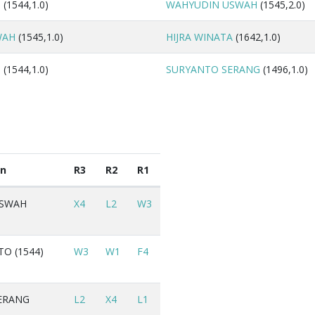
O
(1544,1.0)
WAHYUDIN USWAH
(1545,2.0)
WAH
(1545,1.0)
HIJRA WINATA
(1642,1.0)
O
(1544,1.0)
SURYANTO SERANG
(1496,1.0)
n
R3
R2
R1
USWAH
X4
L2
W3
TO (1544)
W3
W1
F4
ERANG
L2
X4
L1