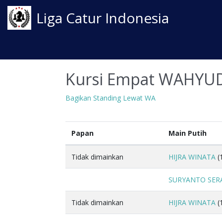
Liga Catur Indonesia
Kursi Empat WAHYU
Bagikan Standing Lewat WA
Papan
Main Putih
Tidak dimainkan
HIJRA WINATA
(
SURYANTO SER
Tidak dimainkan
HIJRA WINATA
(