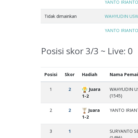
YANTO IRIANT
Tidak dimainkan
WAHYUDIN US
YANTO IRIANT
Posisi skor 3/3 ~ Live:
0
Posisi
Skor
Hadiah
Nama Pemai
1
2
Juara
WAHYUDIN 
(1545)
1-2
2
2
Juara
YANTO IRIAN
1-2
3
1
SURYANTO S
(1496)