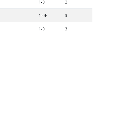
1-0
2
1-0F
3
1-0
3