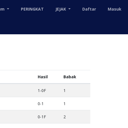
mum
PERINGKAT
JEJAK
Daftar
Masuk
Hasil
Babak
1-0F
1
0-1
1
0-1F
2