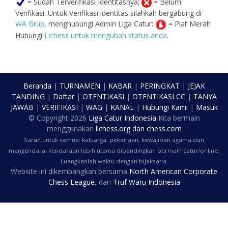
= Sudah Terverifikasi Identitasnya;
= Belum
Verifikasi. Untuk Verifikasi identitas silahkah bergabung di
WA Grup
, menghubungi Admin Liga Catur;
= Plat Merah
Hubungi
Lichess untuk mengubah status anda
.
Beranda
|
TURNAMEN
|
KABAR
|
PERINGKAT
|
JEJAK
TANDING
|
Daftar
|
OTENTIKASI
|
OTENTIKASI CC
|
TANYA
JAWAB
|
VERIFIKASI
|
WAG
|
KANAL
|
Hubungi Kami
|
Masuk
© Copyright
2026
Liga Catur Indonesia
Kita bermain
menggunakan
lichess.org
dan
chess.com
Saran untuk semua: keluarga, pekerjaan, kewajiban agama dan
mengendarai kendaraan lebih utama dibandingkan bermain catur/online.
Luangkanlah waktu dengan bijaksana.
Website ini dikembangkan bersama
North American Corporate
Chess League
, dan
Truf Waru Indonesia