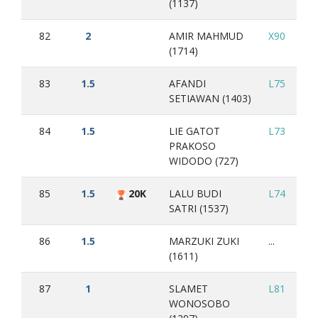
(1137)
82
2
AMIR MAHMUD
X90
...
(1714)
83
1.5
AFANDI
L75
L6
SETIAWAN (1403)
84
1.5
LIE GATOT
L73
L7
PRAKOSO
WIDODO (727)
85
1.5
20K
LALU BUDI
L74
X8
SATRI (1537)
86
1.5
MARZUKI ZUKI
...
(1611)
87
1
SLAMET
L81
L6
WONOSOBO