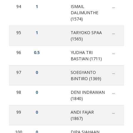
94
1
ISMAIL
...
DALIMUNTHE
(1574)
95
1
TARYOKO SPAA
...
(1565)
96
0.5
YUDHA TRI
...
BASTIAN (1711)
97
0
SOEGYANTO
...
BINTIRO (1369)
98
0
DENI INDRAWAN
...
(1840)
99
0
ANDI FAJAR
...
(1867)
100
0
DIPA SIAHAAN
...