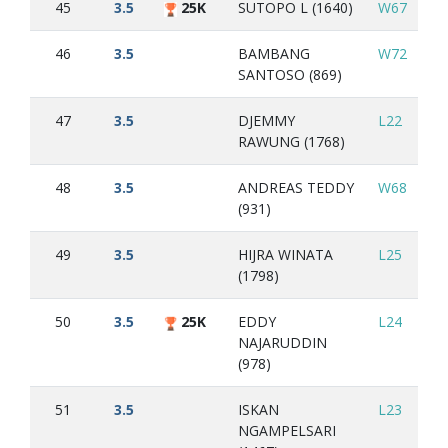
45
3.5
25K
SUTOPO L (1640)
W67
L5
46
3.5
BAMBANG
W72
L5
SANTOSO (869)
47
3.5
DJEMMY
L22
X6
RAWUNG (1768)
48
3.5
ANDREAS TEDDY
W68
L2
(931)
49
3.5
HIJRA WINATA
L25
W
(1798)
50
3.5
25K
EDDY
L24
W
NAJARUDDIN
(978)
51
3.5
ISKAN
L23
W
NGAMPELSARI