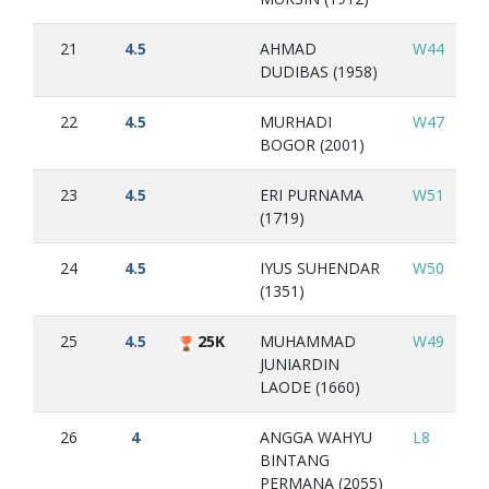
21
4.5
AHMAD
W44
L7
DUDIBAS (1958)
22
4.5
MURHADI
W47
L1
BOGOR (2001)
23
4.5
ERI PURNAMA
W51
L1
(1719)
24
4.5
IYUS SUHENDAR
W50
W
(1351)
25
4.5
25K
MUHAMMAD
W49
W
JUNIARDIN
LAODE (1660)
26
4
ANGGA WAHYU
L8
L1
BINTANG
PERMANA (2055)