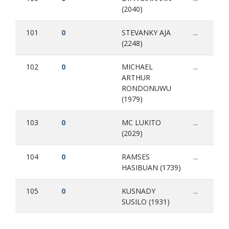
(2040)
101
0
STEVANKY AJA
...
(2248)
102
0
MICHAEL
...
ARTHUR
RONDONUWU
(1979)
103
0
MC LUKITO
...
(2029)
104
0
RAMSES
...
HASIBUAN (1739)
105
0
KUSNADY
...
SUSILO (1931)