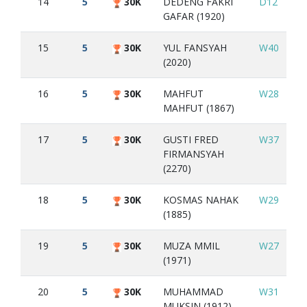
14
5
30K
DEDENG FAKRI
D12
W
GAFAR (1920)
15
5
30K
YUL FANSYAH
W40
W
(2020)
16
5
30K
MAHFUT
W28
W
MAHFUT (1867)
17
5
30K
GUSTI FRED
W37
W
FIRMANSYAH
(2270)
18
5
30K
KOSMAS NAHAK
W29
W
(1885)
19
5
30K
MUZA MMIL
W27
L3
(1971)
20
5
30K
MUHAMMAD
W31
W
MUKSIN (1912)