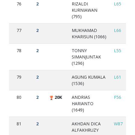
76
2
RIZALDI
L65
L5
KURNIAWAN
(795)
77
2
MUKHAMAD
L66
L3
KHARISUN (1066)
78
2
TONNY
L55
L4
SIMANJUNTAK
(1296)
79
2
AGUNG KUMALA
L61
W
(1536)
80
2
20K
ANDRIAS
F56
L6
HARIANTO
(1649)
81
2
AKHDAN DICA
W87
L7
ALFAKHRUZY