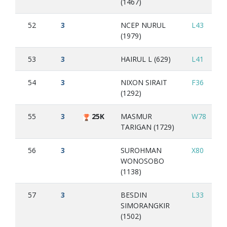
(1467)
52
3
NCEP NURUL
L43
L4
(1979)
53
3
HAIRUL L (629)
L41
L4
54
3
NIXON SIRAIT
F36
W
(1292)
55
3
25K
MASMUR
W78
L6
TARIGAN (1729)
56
3
SUROHMAN
X80
L5
WONOSOBO
(1138)
57
3
BESDIN
L33
W
SIMORANGKIR
(1502)