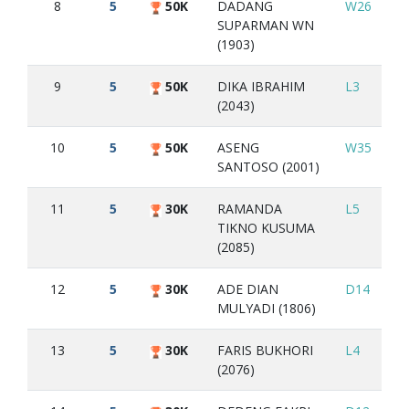
8
5
50K
DADANG
W26
L1
SUPARMAN WN
(1903)
9
5
50K
DIKA IBRAHIM
L3
L1
(2043)
10
5
50K
ASENG
W35
L5
SANTOSO (2001)
11
5
30K
RAMANDA
L5
W
TIKNO KUSUMA
(2085)
12
5
30K
ADE DIAN
D14
W
MULYADI (1806)
13
5
30K
FARIS BUKHORI
L4
W
(2076)