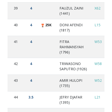
39
4
FAUZUL ZAINI
X62
W
(1441)
40
4
25K
DONI AFENDI
L15
W
(1817)
41
4
FITRA
W53
L2
RAHMANSYAH
(1796)
42
4
TRIWASONO
W58
L3
SAPUTRO (1926)
43
4
AMIR HULOPI
W52
W
(1735)
44
3.5
JEFRY DJAFAR
L21
L2
(1395)