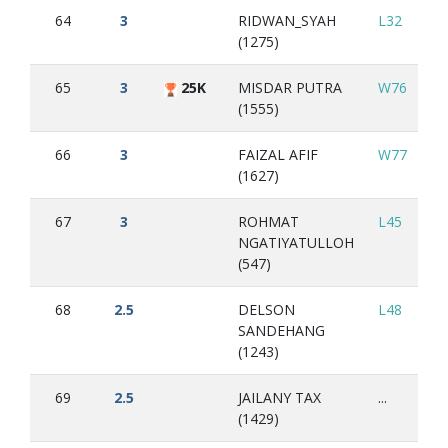
64
3
RIDWAN_SYAH
L32
W
(1275)
65
3
25K
MISDAR PUTRA
W76
W
(1555)
66
3
FAIZAL AFIF
W77
L6
(1627)
67
3
ROHMAT
L45
W
NGATIYATULLOH
(547)
68
2.5
DELSON
L48
L2
SANDEHANG
(1243)
69
2.5
JAILANY TAX
...
(1429)