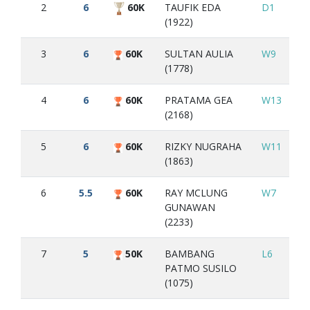
2
6
60K
TAUFIK EDA
D1
D
(1922)
3
6
60K
SULTAN AULIA
W9
W
(1778)
4
6
60K
PRATAMA GEA
W13
W
(2168)
5
6
60K
RIZKY NUGRAHA
W11
W
(1863)
6
5.5
60K
RAY MCLUNG
W7
D
GUNAWAN
(2233)
7
5
50K
BAMBANG
L6
W
PATMO SUSILO
(1075)