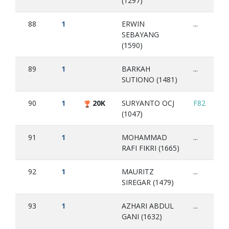
(1297)
88
1
ERWIN
...
SEBAYANG
(1590)
89
1
BARKAH
...
SUTIONO (1481)
90
1
20K
SURYANTO OCJ
F82
L7
(1047)
91
1
MOHAMMAD
...
RAFI FIKRI (1665)
92
1
MAURITZ
...
SIREGAR (1479)
93
1
AZHARI ABDUL
...
GANI (1632)