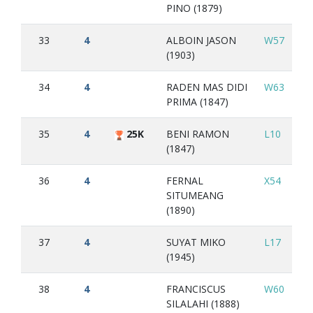
PINO (1879)
33
4
ALBOIN JASON
W57
L2
(1903)
34
4
RADEN MAS DIDI
W63
L3
PRIMA (1847)
35
4
25K
BENI RAMON
L10
W
(1847)
36
4
FERNAL
X54
L1
SITUMEANG
(1890)
37
4
SUYAT MIKO
L17
L4
(1945)
38
4
FRANCISCUS
W60
L2
SILALAHI (1888)