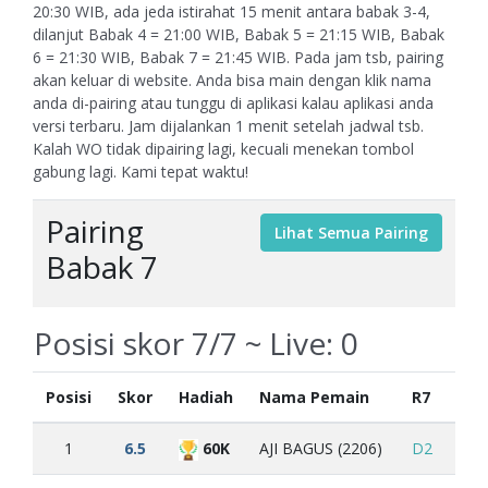
20:30 WIB, ada jeda istirahat 15 menit antara babak 3-4,
dilanjut Babak 4 = 21:00 WIB, Babak 5 = 21:15 WIB, Babak
6 = 21:30 WIB, Babak 7 = 21:45 WIB. Pada jam tsb, pairing
akan keluar di website. Anda bisa main dengan klik nama
anda di-pairing atau tunggu di aplikasi kalau aplikasi anda
versi terbaru. Jam dijalankan 1 menit setelah jadwal tsb.
Kalah WO tidak dipairing lagi, kecuali menekan tombol
gabung lagi. Kami tepat waktu!
Pairing
Babak 7
Posisi skor 7/7 ~ Live:
0
Posisi
Skor
Hadiah
Nama Pemain
R7
R6
1
6.5
60K
AJI BAGUS (2206)
D2
W