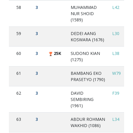
58
3
MUHAMMAD
L42
W
NUR SHOID
(1589)
59
3
DEDEI AANG
L30
W
KOSWARA (1676)
60
3
25K
SUDONO KIAN
L38
W
(1275)
61
3
BAMBANG EKO
W79
L5
PRASETYO (1790)
62
3
DAVID
F39
L1
SEMBIRING
(1961)
63
3
ABDUR ROHMAN
L34
W
WAKHID (1086)