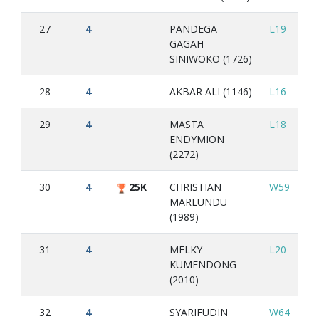
27
4
PANDEGA
L19
W
GAGAH
SINIWOKO (1726)
28
4
AKBAR ALI (1146)
L16
W
29
4
MASTA
L18
W
ENDYMION
(2272)
30
4
25K
CHRISTIAN
W59
L1
MARLUNDU
(1989)
31
4
MELKY
L20
W
KUMENDONG
(2010)
32
4
SYARIFUDIN
W64
L1