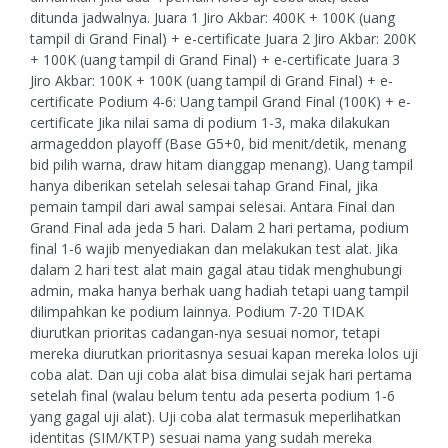
ditunda jadwalnya. Juara 1 Jiro Akbar: 400K + 100K (uang
tampil di Grand Final) + e-certificate Juara 2 Jiro Akbar: 200K
+ 100K (uang tampil di Grand Final) + e-certificate Juara 3
Jiro Akbar: 100K + 100K (uang tampil di Grand Final) + e-
certificate Podium 4-6: Uang tampil Grand Final (100K) + e-
certificate Jika nilai sama di podium 1-3, maka dilakukan
armageddon playoff (Base G5+0, bid menit/detik, menang
bid pilih warna, draw hitam dianggap menang). Uang tampil
hanya diberikan setelah selesai tahap Grand Final, jika
pemain tampil dari awal sampai selesai. Antara Final dan
Grand Final ada jeda 5 hari. Dalam 2 hari pertama, podium
final 1-6 wajib menyediakan dan melakukan test alat. Jika
dalam 2 hari test alat main gagal atau tidak menghubungi
admin, maka hanya berhak uang hadiah tetapi uang tampil
dilimpahkan ke podium lainnya. Podium 7-20 TIDAK
diurutkan prioritas cadangan-nya sesuai nomor, tetapi
mereka diurutkan prioritasnya sesuai kapan mereka lolos uji
coba alat. Dan uji coba alat bisa dimulai sejak hari pertama
setelah final (walau belum tentu ada peserta podium 1-6
yang gagal uji alat). Uji coba alat termasuk meperlihatkan
identitas (SIM/KTP) sesuai nama yang sudah mereka