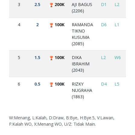
3
2.5
200K
AJI BAGUS
D1
L2
W6
(2206)
4
2
100K
RAMANDA
D6
L1
D5
TIKNO
KUSUMA
(2085)
5
1.5
100K
DIKA
L2
W6
D4
IBRAHIM
(2043)
6
0.5
100K
RIZKY
D4
L5
L3
NUGRAHA
(1863)
W:Menang, L:Kalah, D:Draw, B:Bye, H:Bye.5, V:Lawan,
F:Kalah WO, X:Menang WO, U/Z: Tidak Main.