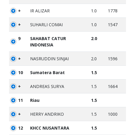
+
IR ALIZAR
1.0
1778
+
SUHARLI COMAI
1.0
1547
9
SAHABAT CATUR
2.0
INDONESIA
+
NASRUDDIN SINJAI
2.0
1596
10
Sumatera Barat
1.5
+
ANDREAS SURYA
1.5
1664
11
Riau
1.5
+
HERRY ANDRIKO
1.5
1000
12
KHCC NUSANTARA
1.5