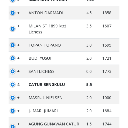
+
ANTON DARMADI
4.5
1858
+
MILANISTI1899_ktct
3.5
1607
Lichess
+
TOPAN TOPANO
3.0
1595
+
BUDI YUSUF
2.0
1721
+
SANI LICHESS
0.0
1773
4
CATUR BENGKULU
5.5
+
MASRUL NIELSEN
2.0
1000
+
JUMARI JUMARI
2.0
1684
+
AGUNG GUNAWAN CATUR
1.5
1744