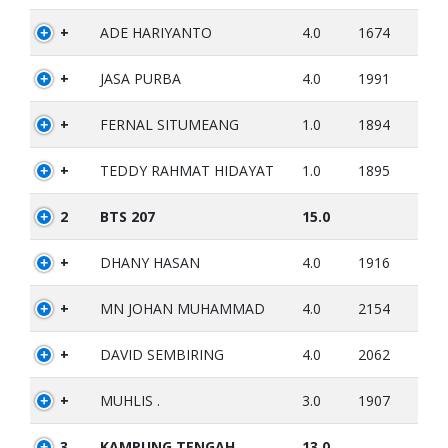
+
ADE HARIYANTO
4.0
1674
+
JASA PURBA
4.0
1991
+
FERNAL SITUMEANG
1.0
1894
+
TEDDY RAHMAT HIDAYAT
1.0
1895
2
BTS 207
15.0
+
DHANY HASAN
4.0
1916
+
MN JOHAN MUHAMMAD
4.0
2154
+
DAVID SEMBIRING
4.0
2062
+
MUHLIS .
3.0
1907
3
KAMPUNG TENGAH
13.0