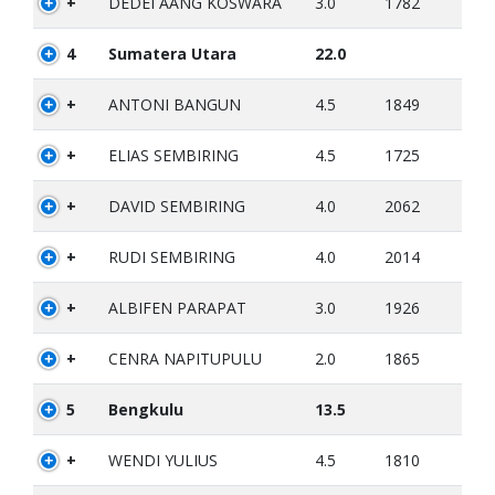
+
DEDEI AANG KOSWARA
3.0
1782
4
Sumatera Utara
22.0
+
ANTONI BANGUN
4.5
1849
+
ELIAS SEMBIRING
4.5
1725
+
DAVID SEMBIRING
4.0
2062
+
RUDI SEMBIRING
4.0
2014
+
ALBIFEN PARAPAT
3.0
1926
+
CENRA NAPITUPULU
2.0
1865
5
Bengkulu
13.5
+
WENDI YULIUS
4.5
1810