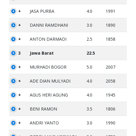
+
JASA PURBA
4.0
1991
+
DANNI RAMDHANI
3.0
1890
+
ANTON DARMADI
2.5
1858
3
Jawa Barat
22.5
+
MURHADI BOGOR
5.0
2007
+
ADE DIAN MULYADI
4.0
2058
+
AGUS HERI AGUNG
4.0
1945
+
BENI RAMON
3.5
1806
+
ANDRI YANTO
3.0
1990