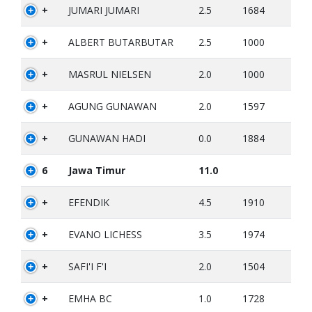
+
JUMARI JUMARI
2.5
1684
+
ALBERT BUTARBUTAR
2.5
1000
+
MASRUL NIELSEN
2.0
1000
+
AGUNG GUNAWAN
2.0
1597
+
GUNAWAN HADI
0.0
1884
6
Jawa Timur
11.0
+
EFENDIK
4.5
1910
+
EVANO LICHESS
3.5
1974
+
SAFI'I F'I
2.0
1504
+
EMHA BC
1.0
1728