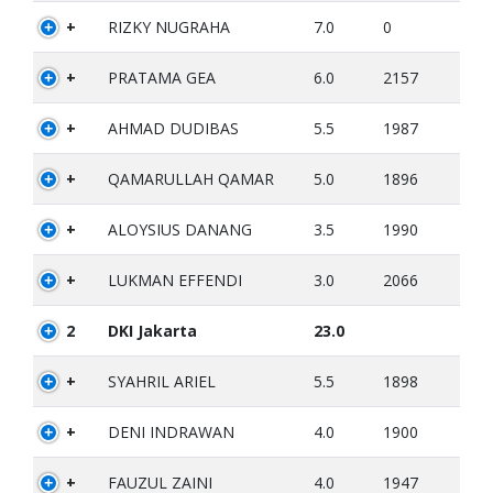
+
RIZKY NUGRAHA
7.0
0
+
PRATAMA GEA
6.0
2157
+
AHMAD DUDIBAS
5.5
1987
+
QAMARULLAH QAMAR
5.0
1896
+
ALOYSIUS DANANG
3.5
1990
+
LUKMAN EFFENDI
3.0
2066
2
DKI Jakarta
23.0
+
SYAHRIL ARIEL
5.5
1898
+
DENI INDRAWAN
4.0
1900
+
FAUZUL ZAINI
4.0
1947