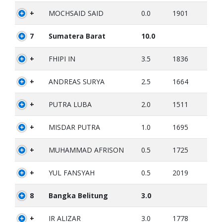
+
MOCHSAID SAID
0.0
1901
7
Sumatera Barat
10.0
+
FHIPI IN
3.5
1836
+
ANDREAS SURYA
2.5
1664
+
PUTRA LUBA
2.0
1511
+
MISDAR PUTRA
1.0
1695
+
MUHAMMAD AFRISON
0.5
1725
+
YUL FANSYAH
0.5
2019
8
Bangka Belitung
3.0
+
IR ALIZAR
3.0
1778