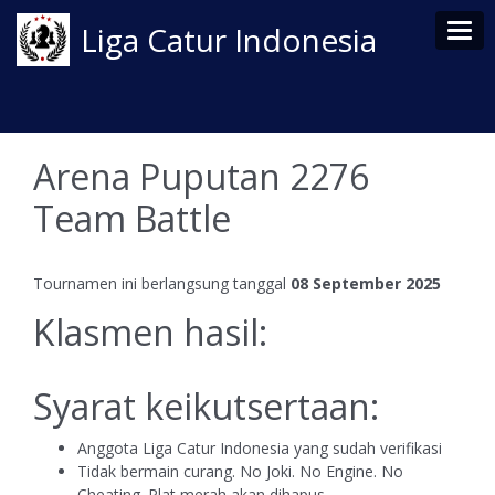
Tog
Liga Catur Indonesia
Arena Puputan 2276
Team Battle
Tournamen ini berlangsung tanggal
08 September 2025
Klasmen hasil:
Syarat keikutsertaan:
Anggota Liga Catur Indonesia yang sudah verifikasi
Tidak bermain curang. No Joki. No Engine. No
Cheating. Plat merah akan dihapus.