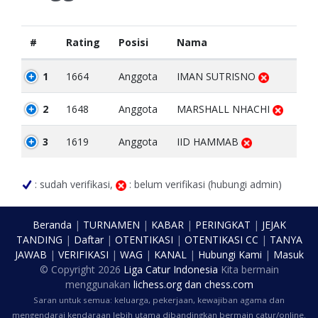
#
Rating
Posisi
Nama
1
1664
Anggota
IMAN SUTRISNO
2
1648
Anggota
MARSHALL NHACHI
3
1619
Anggota
IID HAMMAB
: sudah verifikasi,
: belum verifikasi (hubungi admin)
Beranda
|
TURNAMEN
|
KABAR
|
PERINGKAT
|
JEJAK
TANDING
|
Daftar
|
OTENTIKASI
|
OTENTIKASI CC
|
TANYA
JAWAB
|
VERIFIKASI
|
WAG
|
KANAL
|
Hubungi Kami
|
Masuk
© Copyright
2026
Liga Catur Indonesia
Kita bermain
menggunakan
lichess.org
dan
chess.com
Saran untuk semua: keluarga, pekerjaan, kewajiban agama dan
mengendarai kendaraan lebih utama dibandingkan bermain catur/online.