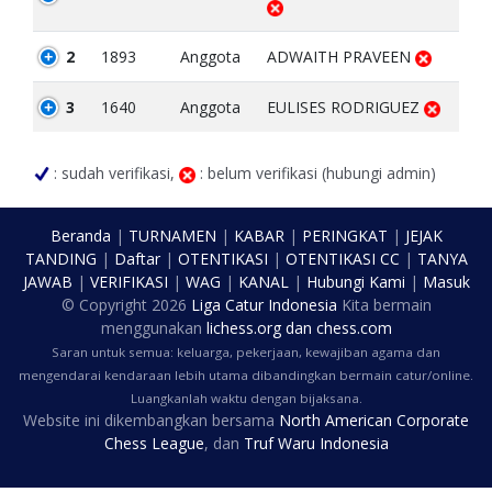
2
1893
Anggota
ADWAITH PRAVEEN
3
1640
Anggota
EULISES RODRIGUEZ
: sudah verifikasi,
: belum verifikasi (hubungi admin)
Beranda
|
TURNAMEN
|
KABAR
|
PERINGKAT
|
JEJAK
TANDING
|
Daftar
|
OTENTIKASI
|
OTENTIKASI CC
|
TANYA
JAWAB
|
VERIFIKASI
|
WAG
|
KANAL
|
Hubungi Kami
|
Masuk
© Copyright
2026
Liga Catur Indonesia
Kita bermain
menggunakan
lichess.org
dan
chess.com
Saran untuk semua: keluarga, pekerjaan, kewajiban agama dan
mengendarai kendaraan lebih utama dibandingkan bermain catur/online.
Luangkanlah waktu dengan bijaksana.
Website ini dikembangkan bersama
North American Corporate
Chess League
, dan
Truf Waru Indonesia