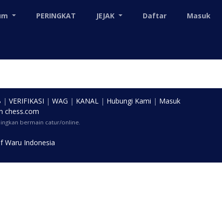
mum
PERINGKAT
JEJAK
Daftar
Masuk
B
|
VERIFIKASI
|
WAG
|
KANAL
|
Hubungi Kami
|
Masuk
n
chess.com
ngkan bermain catur/online.
f Waru Indonesia