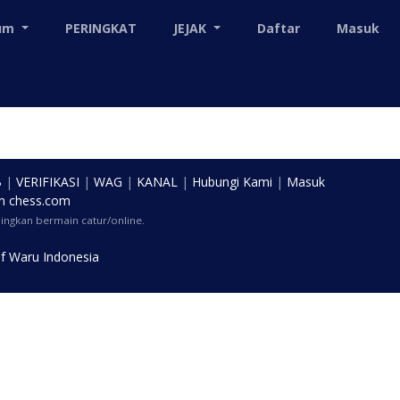
mum
PERINGKAT
JEJAK
Daftar
Masuk
B
|
VERIFIKASI
|
WAG
|
KANAL
|
Hubungi Kami
|
Masuk
n
chess.com
ngkan bermain catur/online.
f Waru Indonesia