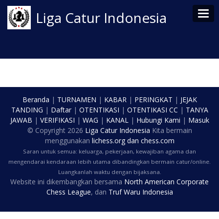
Tog
Liga Catur Indonesia
Beranda
|
TURNAMEN
|
KABAR
|
PERINGKAT
|
JEJAK
TANDING
|
Daftar
|
OTENTIKASI
|
OTENTIKASI CC
|
TANYA
JAWAB
|
VERIFIKASI
|
WAG
|
KANAL
|
Hubungi Kami
|
Masuk
© Copyright
2026
Liga Catur Indonesia
Kita bermain
menggunakan
lichess.org
dan
chess.com
Saran untuk semua: keluarga, pekerjaan, kewajiban agama dan
mengendarai kendaraan lebih utama dibandingkan bermain catur/online.
Luangkanlah waktu dengan bijaksana.
Website ini dikembangkan bersama
North American Corporate
Chess League
, dan
Truf Waru Indonesia