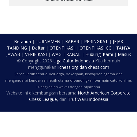
Beranda
|
TURNAMEN
|
KABAR
|
PERINGKAT
|
JEJAK
TANDING
|
Daftar
|
OTENTIKASI
|
OTENTIKASI CC
|
TANYA
JAWAB
|
VERIFIKASI
|
WAG
|
KANAL
|
Hubungi Kami
|
Masuk
© Copyright
2026
Liga Catur Indonesia
Kita bermain
menggunakan
lichess.org
dan
chess.com
Saran untuk semua: keluarga, pekerjaan, kewajiban agama dan
mengendarai kendaraan lebih utama dibandingkan bermain catur/online.
Luangkanlah waktu dengan bijaksana.
Website ini dikembangkan bersama
North American Corporate
Chess League
, dan
Truf Waru Indonesia