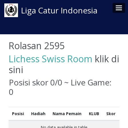
Tog
Liga Catur Indonesia
Rolasan 2595
Lichess Swiss Room
klik di
sini
Posisi skor 0/0 ~ Live Game:
0
Posisi
Hadiah
Nama Pemain
KLUB
Skor
No data available in table