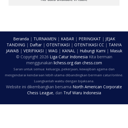
Beranda
|
TURNAMEN
|
KABAR
|
PERINGKAT
|
JEJAK
TANDING
|
Daftar
|
OTENTIKASI
|
OTENTIKASI CC
|
TANYA
JAWAB
|
VERIFIKASI
|
WAG
|
KANAL
|
Hubungi Kami
|
Masuk
© Copyright
2026
Liga Catur Indonesia
Kita bermain
menggunakan
lichess.org
dan
chess.com
Saran untuk semua: keluarga, pekerjaan, kewajiban agama dan
mengendarai kendaraan lebih utama dibandingkan bermain catur/online.
Luangkanlah waktu dengan bijaksana.
Website ini dikembangkan bersama
North American Corporate
Chess League
, dan
Truf Waru Indonesia