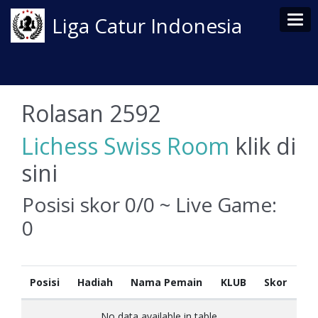
Tog
Liga Catur Indonesia
Rolasan 2592
Lichess Swiss Room
klik di
sini
Posisi skor 0/0 ~ Live Game:
0
Posisi
Hadiah
Nama Pemain
KLUB
Skor
No data available in table