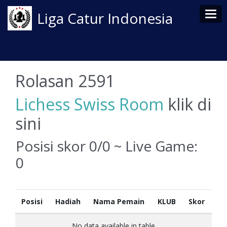
Tog
Liga Catur Indonesia
Rolasan 2591
Lichess Swiss Room
klik di
sini
Posisi skor 0/0 ~ Live Game:
0
Posisi
Hadiah
Nama Pemain
KLUB
Skor
No data available in table