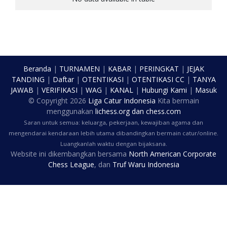
Beranda
|
TURNAMEN
|
KABAR
|
PERINGKAT
|
JEJAK
TANDING
|
Daftar
|
OTENTIKASI
|
OTENTIKASI CC
|
TANYA
JAWAB
|
VERIFIKASI
|
WAG
|
KANAL
|
Hubungi Kami
|
Masuk
© Copyright
2026
Liga Catur Indonesia
Kita bermain
menggunakan
lichess.org
dan
chess.com
Saran untuk semua: keluarga, pekerjaan, kewajiban agama dan
mengendarai kendaraan lebih utama dibandingkan bermain catur/online.
Luangkanlah waktu dengan bijaksana.
Website ini dikembangkan bersama
North American Corporate
Chess League
, dan
Truf Waru Indonesia