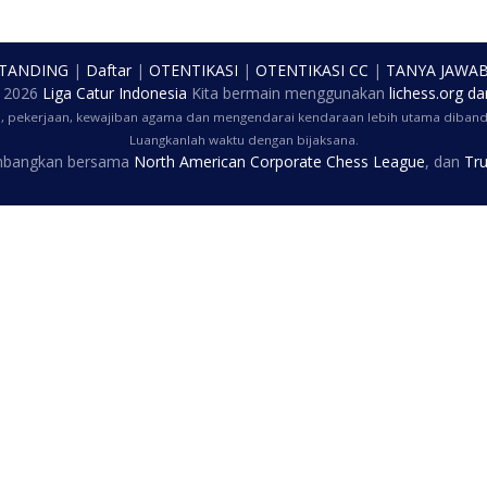
 TANDING
|
Daftar
|
OTENTIKASI
|
OTENTIKASI CC
|
TANYA JAWA
t
2026
Liga Catur Indonesia
Kita bermain menggunakan
lichess.org
da
a, pekerjaan, kewajiban agama dan mengendarai kendaraan lebih utama dibandi
Luangkanlah waktu dengan bijaksana.
embangkan bersama
North American Corporate Chess League
, dan
Tru