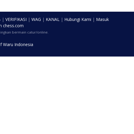
B
|
VERIFIKASI
|
WAG
|
KANAL
|
Hubungi Kami
|
Masuk
n
chess.com
ngkan bermain catur/online.
f Waru Indonesia