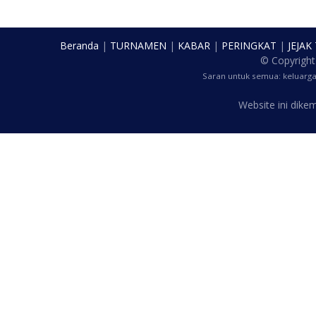
Beranda
|
TURNAMEN
|
KABAR
|
PERINGKAT
|
JEJAK
© Copyrigh
Saran untuk semua: keluarg
Website ini dik