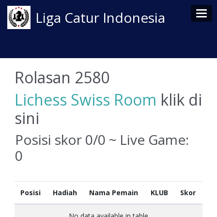
Tog
Liga Catur Indonesia
Rolasan 2580
Lichess Swiss Room
klik di
sini
Posisi skor 0/0 ~ Live Game:
0
Posisi
Hadiah
Nama Pemain
KLUB
Skor
No data available in table