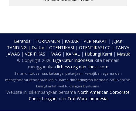
Beranda
|
TURNAMEN
|
KABAR
|
PERINGKAT
|
JEJAK
TANDING
|
Daftar
|
OTENTIKASI
|
OTENTIKASI CC
|
TANYA
JAWAB
|
VERIFIKASI
|
WAG
|
KANAL
|
Hubungi Kami
|
Masuk
© Copyright
2026
Liga Catur Indonesia
Kita bermain
menggunakan
lichess.org
dan
chess.com
Saran untuk semua: keluarga, pekerjaan, kewajiban agama dan
mengendarai kendaraan lebih utama dibandingkan bermain catur/online.
Luangkanlah waktu dengan bijaksana.
Website ini dikembangkan bersama
North American Corporate
Chess League
, dan
Truf Waru Indonesia