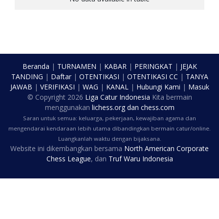
Beranda
|
TURNAMEN
|
KABAR
|
PERINGKAT
|
JEJAK
TANDING
|
Daftar
|
OTENTIKASI
|
OTENTIKASI CC
|
TANYA
JAWAB
|
VERIFIKASI
|
WAG
|
KANAL
|
Hubungi Kami
|
Masuk
© Copyright
2026
Liga Catur Indonesia
Kita bermain
menggunakan
lichess.org
dan
chess.com
Saran untuk semua: keluarga, pekerjaan, kewajiban agama dan
mengendarai kendaraan lebih utama dibandingkan bermain catur/online.
Luangkanlah waktu dengan bijaksana.
Website ini dikembangkan bersama
North American Corporate
Chess League
, dan
Truf Waru Indonesia