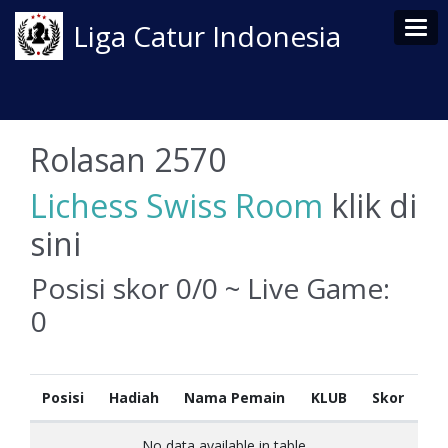
Tog
Liga Catur Indonesia
Rolasan 2570
Lichess Swiss Room
klik di
sini
Posisi skor 0/0 ~ Live Game:
0
Posisi
Hadiah
Nama Pemain
KLUB
Skor
No data available in table