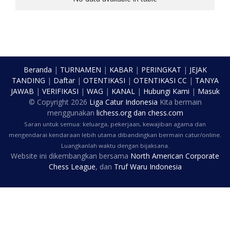
Beranda
|
TURNAMEN
|
KABAR
|
PERINGKAT
|
JEJAK
TANDING
|
Daftar
|
OTENTIKASI
|
OTENTIKASI CC
|
TANYA
JAWAB
|
VERIFIKASI
|
WAG
|
KANAL
|
Hubungi Kami
|
Masuk
© Copyright
2026
Liga Catur Indonesia
Kita bermain
menggunakan
lichess.org
dan
chess.com
Saran untuk semua: keluarga, pekerjaan, kewajiban agama dan
mengendarai kendaraan lebih utama dibandingkan bermain catur/online.
Luangkanlah waktu dengan bijaksana.
Website ini dikembangkan bersama
North American Corporate
Chess League
, dan
Truf Waru Indonesia