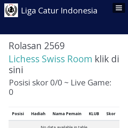
Tog
Liga Catur Indonesia
Rolasan 2569
Lichess Swiss Room
klik di
sini
Posisi skor 0/0 ~ Live Game:
0
Posisi
Hadiah
Nama Pemain
KLUB
Skor
No data available in table