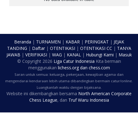
Beranda
|
TURNAMEN
|
KABAR
|
PERINGKAT
|
JEJAK
TANDING
|
Daftar
|
OTENTIKASI
|
OTENTIKASI CC
|
TANYA
JAWAB
|
VERIFIKASI
|
WAG
|
KANAL
|
Hubungi Kami
|
Masuk
© Copyright
2026
Liga Catur Indonesia
Kita bermain
menggunakan
lichess.org
dan
chess.com
Saran untuk semua: keluarga, pekerjaan, kewajiban agama dan
mengendarai kendaraan lebih utama dibandingkan bermain catur/online.
Luangkanlah waktu dengan bijaksana.
Website ini dikembangkan bersama
North American Corporate
Chess League
, dan
Truf Waru Indonesia