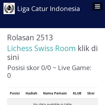
Tog
Liga Catur Indonesia
Rolasan 2513
Lichess Swiss Room
klik di
sini
Posisi skor 0/0 ~ Live Game:
0
Posisi
Hadiah
Nama Pemain
KLUB
Skor
No data available in table