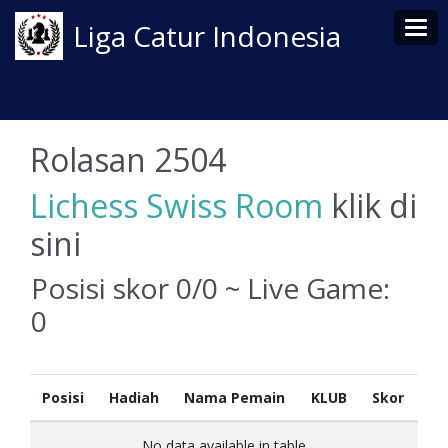
Tog
Liga Catur Indonesia
Rolasan 2504
Lichess Swiss Room
klik di
sini
Posisi skor 0/0 ~ Live Game:
0
Posisi
Hadiah
Nama Pemain
KLUB
Skor
No data available in table