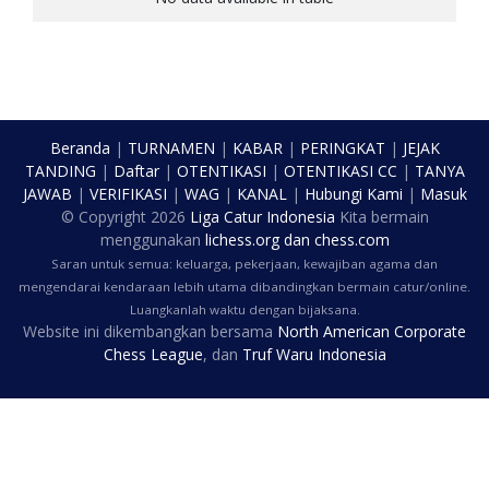
Beranda
|
TURNAMEN
|
KABAR
|
PERINGKAT
|
JEJAK
TANDING
|
Daftar
|
OTENTIKASI
|
OTENTIKASI CC
|
TANYA
JAWAB
|
VERIFIKASI
|
WAG
|
KANAL
|
Hubungi Kami
|
Masuk
© Copyright
2026
Liga Catur Indonesia
Kita bermain
menggunakan
lichess.org
dan
chess.com
Saran untuk semua: keluarga, pekerjaan, kewajiban agama dan
mengendarai kendaraan lebih utama dibandingkan bermain catur/online.
Luangkanlah waktu dengan bijaksana.
Website ini dikembangkan bersama
North American Corporate
Chess League
, dan
Truf Waru Indonesia