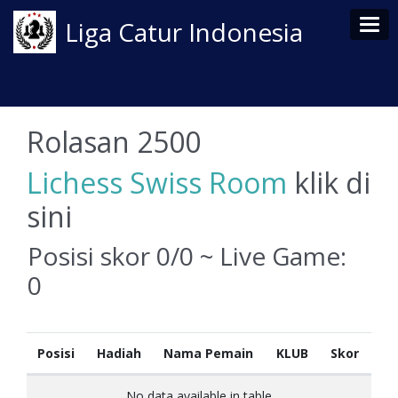
Tog
Liga Catur Indonesia
Rolasan 2500
Lichess Swiss Room
klik di
sini
Posisi skor 0/0 ~ Live Game:
0
Posisi
Hadiah
Nama Pemain
KLUB
Skor
No data available in table