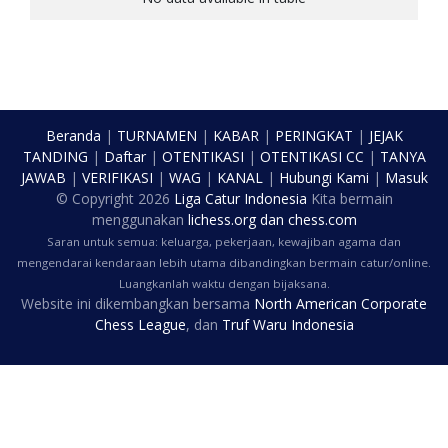
Beranda
|
TURNAMEN
|
KABAR
|
PERINGKAT
|
JEJAK
TANDING
|
Daftar
|
OTENTIKASI
|
OTENTIKASI CC
|
TANYA
JAWAB
|
VERIFIKASI
|
WAG
|
KANAL
|
Hubungi Kami
|
Masuk
© Copyright
2026
Liga Catur Indonesia
Kita bermain
menggunakan
lichess.org
dan
chess.com
Saran untuk semua: keluarga, pekerjaan, kewajiban agama dan
mengendarai kendaraan lebih utama dibandingkan bermain catur/online.
Luangkanlah waktu dengan bijaksana.
Website ini dikembangkan bersama
North American Corporate
Chess League
, dan
Truf Waru Indonesia