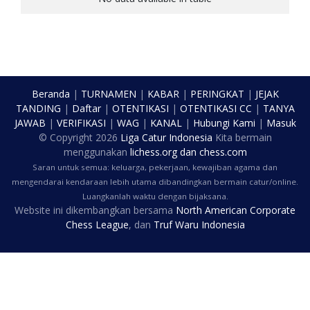
Beranda
|
TURNAMEN
|
KABAR
|
PERINGKAT
|
JEJAK
TANDING
|
Daftar
|
OTENTIKASI
|
OTENTIKASI CC
|
TANYA
JAWAB
|
VERIFIKASI
|
WAG
|
KANAL
|
Hubungi Kami
|
Masuk
© Copyright
2026
Liga Catur Indonesia
Kita bermain
menggunakan
lichess.org
dan
chess.com
Saran untuk semua: keluarga, pekerjaan, kewajiban agama dan
mengendarai kendaraan lebih utama dibandingkan bermain catur/online.
Luangkanlah waktu dengan bijaksana.
Website ini dikembangkan bersama
North American Corporate
Chess League
, dan
Truf Waru Indonesia