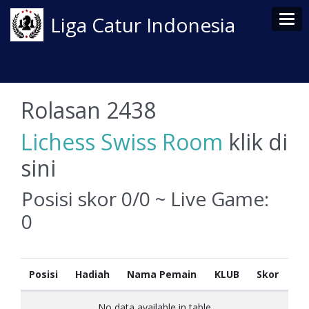
Tog
Liga Catur Indonesia
Rolasan 2438
Lichess Swiss Room
klik di
sini
Posisi skor 0/0 ~ Live Game:
0
Posisi
Hadiah
Nama Pemain
KLUB
Skor
No data available in table