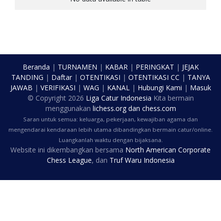
Beranda
|
TURNAMEN
|
KABAR
|
PERINGKAT
|
JEJAK
TANDING
|
Daftar
|
OTENTIKASI
|
OTENTIKASI CC
|
TANYA
JAWAB
|
VERIFIKASI
|
WAG
|
KANAL
|
Hubungi Kami
|
Masuk
© Copyright
2026
Liga Catur Indonesia
Kita bermain
menggunakan
lichess.org
dan
chess.com
Saran untuk semua: keluarga, pekerjaan, kewajiban agama dan
mengendarai kendaraan lebih utama dibandingkan bermain catur/online.
Luangkanlah waktu dengan bijaksana.
Website ini dikembangkan bersama
North American Corporate
Chess League
, dan
Truf Waru Indonesia