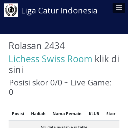
Tog
Liga Catur Indonesia
Rolasan 2434
Lichess Swiss Room
klik di
sini
Posisi skor 0/0 ~ Live Game:
0
Posisi
Hadiah
Nama Pemain
KLUB
Skor
No data available in table