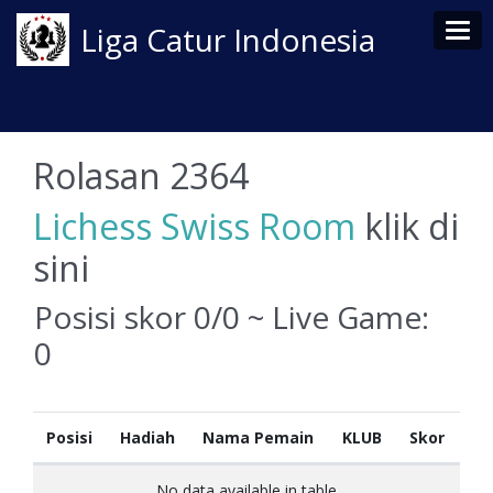
Tog
Liga Catur Indonesia
Rolasan 2364
Lichess Swiss Room
klik di
sini
Posisi skor 0/0 ~ Live Game:
0
Posisi
Hadiah
Nama Pemain
KLUB
Skor
No data available in table