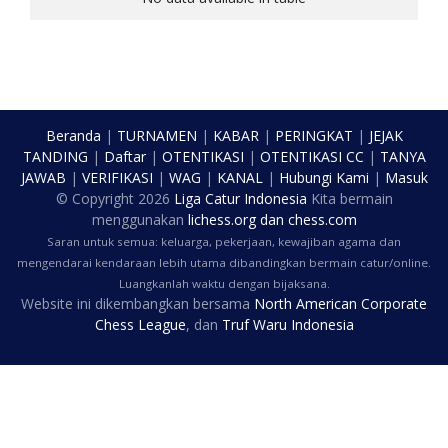
Beranda
|
TURNAMEN
|
KABAR
|
PERINGKAT
|
JEJAK
TANDING
|
Daftar
|
OTENTIKASI
|
OTENTIKASI CC
|
TANYA
JAWAB
|
VERIFIKASI
|
WAG
|
KANAL
|
Hubungi Kami
|
Masuk
© Copyright
2026
Liga Catur Indonesia
Kita bermain
menggunakan
lichess.org
dan
chess.com
Saran untuk semua: keluarga, pekerjaan, kewajiban agama dan
mengendarai kendaraan lebih utama dibandingkan bermain catur/online.
Luangkanlah waktu dengan bijaksana.
Website ini dikembangkan bersama
North American Corporate
Chess League
, dan
Truf Waru Indonesia