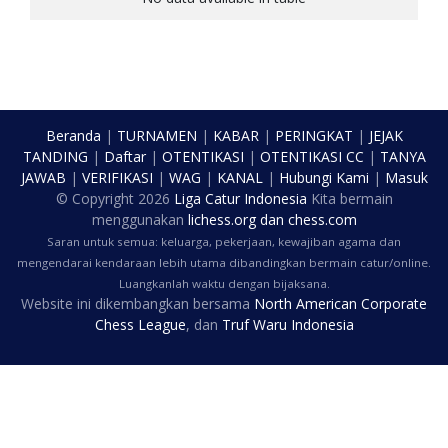
Beranda
|
TURNAMEN
|
KABAR
|
PERINGKAT
|
JEJAK
TANDING
|
Daftar
|
OTENTIKASI
|
OTENTIKASI CC
|
TANYA
JAWAB
|
VERIFIKASI
|
WAG
|
KANAL
|
Hubungi Kami
|
Masuk
© Copyright
2026
Liga Catur Indonesia
Kita bermain
menggunakan
lichess.org
dan
chess.com
Saran untuk semua: keluarga, pekerjaan, kewajiban agama dan
mengendarai kendaraan lebih utama dibandingkan bermain catur/online.
Luangkanlah waktu dengan bijaksana.
Website ini dikembangkan bersama
North American Corporate
Chess League
, dan
Truf Waru Indonesia