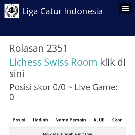
Tog
Liga Catur Indonesia
Rolasan 2351
Lichess Swiss Room
klik di
sini
Posisi skor 0/0 ~ Live Game:
0
Posisi
Hadiah
Nama Pemain
KLUB
Skor
No data available in table