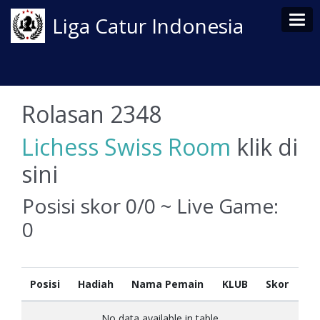
Tog
Liga Catur Indonesia
Rolasan 2348
Lichess Swiss Room
klik di
sini
Posisi skor 0/0 ~ Live Game:
0
Posisi
Hadiah
Nama Pemain
KLUB
Skor
No data available in table