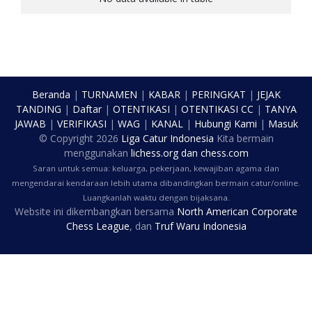
Beranda
|
TURNAMEN
|
KABAR
|
PERINGKAT
|
JEJAK
TANDING
|
Daftar
|
OTENTIKASI
|
OTENTIKASI CC
|
TANYA
JAWAB
|
VERIFIKASI
|
WAG
|
KANAL
|
Hubungi Kami
|
Masuk
© Copyright
2026
Liga Catur Indonesia
Kita bermain
menggunakan
lichess.org
dan
chess.com
Saran untuk semua: keluarga, pekerjaan, kewajiban agama dan
mengendarai kendaraan lebih utama dibandingkan bermain catur/online.
Luangkanlah waktu dengan bijaksana.
Website ini dikembangkan bersama
North American Corporate
Chess League
, dan
Truf Waru Indonesia