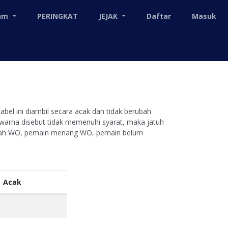
mum
PERINGKAT
JEJAK
Daftar
Masuk
bel ini diambil secara acak dan tidak berubah
1 warna disebut tidak memenuhi syarat, maka jatuh
kalah WO, pemain menang WO, pemain belum
Acak