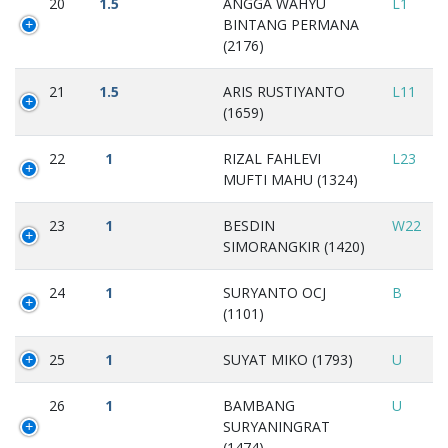
20
1.5
ANGGA WAHYU
L1
BINTANG PERMANA
(2176)
21
1.5
ARIS RUSTIYANTO
L11
(1659)
22
1
RIZAL FAHLEVI
L23
MUFTI MAHU (1324)
23
1
BESDIN
W22
SIMORANGKIR (1420)
24
1
SURYANTO OCJ
B
(1101)
25
1
SUYAT MIKO (1793)
U
26
1
BAMBANG
U
SURYANINGRAT
(1474)