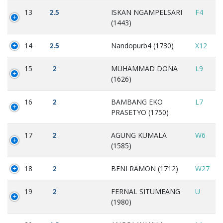
13
2.5
ISKAN NGAMPELSARI
F4
(1443)
14
2.5
Nandopurb4 (1730)
X12
15
2
MUHAMMAD DONA
L9
(1626)
16
2
BAMBANG EKO
L7
PRASETYO (1750)
17
2
AGUNG KUMALA
W6
(1585)
18
2
BENI RAMON (1712)
W27
19
2
FERNAL SITUMEANG
U
(1980)