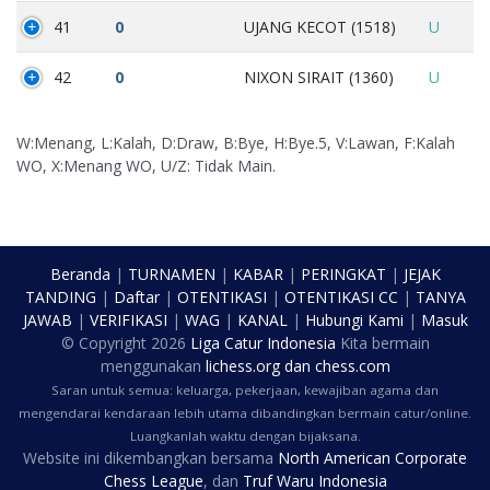
41
0
UJANG KECOT (1518)
U
42
0
NIXON SIRAIT (1360)
U
W:Menang, L:Kalah, D:Draw, B:Bye, H:Bye.5, V:Lawan, F:Kalah
WO, X:Menang WO, U/Z: Tidak Main.
Beranda
|
TURNAMEN
|
KABAR
|
PERINGKAT
|
JEJAK
TANDING
|
Daftar
|
OTENTIKASI
|
OTENTIKASI CC
|
TANYA
JAWAB
|
VERIFIKASI
|
WAG
|
KANAL
|
Hubungi Kami
|
Masuk
© Copyright
2026
Liga Catur Indonesia
Kita bermain
menggunakan
lichess.org
dan
chess.com
Saran untuk semua: keluarga, pekerjaan, kewajiban agama dan
mengendarai kendaraan lebih utama dibandingkan bermain catur/online.
Luangkanlah waktu dengan bijaksana.
Website ini dikembangkan bersama
North American Corporate
Chess League
, dan
Truf Waru Indonesia