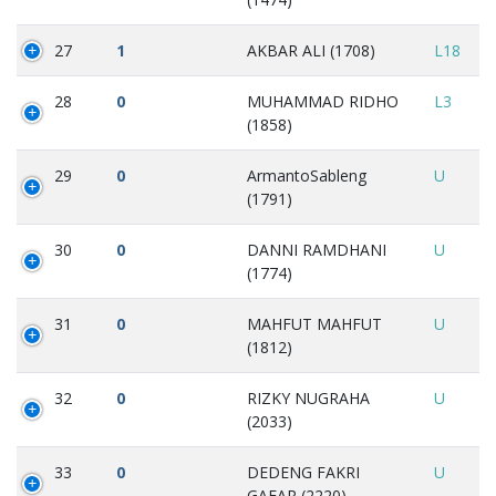
27
1
AKBAR ALI (1708)
L18
28
0
MUHAMMAD RIDHO
L3
(1858)
29
0
ArmantoSableng
U
(1791)
30
0
DANNI RAMDHANI
U
(1774)
31
0
MAHFUT MAHFUT
U
(1812)
32
0
RIZKY NUGRAHA
U
(2033)
33
0
DEDENG FAKRI
U
GAFAR (2220)