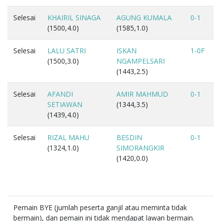
Selesai
KHAIRIL SINAGA
AGUNG KUMALA
0-1
(1500,4.0)
(1585,1.0)
Selesai
LALU SATRI
ISKAN
1-0F
(1500,3.0)
NGAMPELSARI
(1443,2.5)
Selesai
AFANDI
AMIR MAHMUD
0-1
SETIAWAN
(1344,3.5)
(1439,4.0)
Selesai
RIZAL MAHU
BESDIN
0-1
(1324,1.0)
SIMORANGKIR
(1420,0.0)
Pemain BYE (jumlah peserta ganjil atau meminta tidak
bermain), dan pemain ini tidak mendapat lawan bermain.