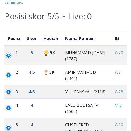
pairing text
Posisi skor 5/5 ~ Live:
0
Posisi
Skor
Hadiah
Nama Pemain
R5
1
5
5K
MUHAMMAD JOHAN
W20
(1787)
2
4.5
5K
AMIR MAHMUD
W8
(1344)
3
4.5
YUL FANSYAH (2116)
W28
4
4
LALU BUDI SATRI
X13
(1500)
5
4
GUSTI FRED
W10
FIRMANSYAH (2301)