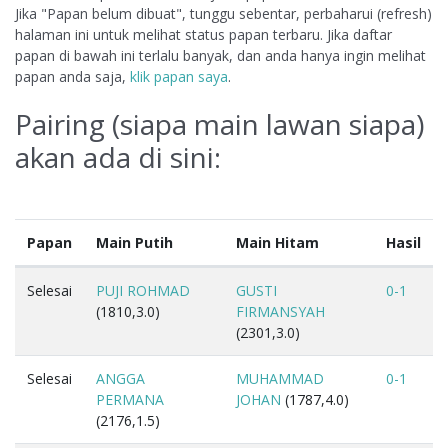
Jika "Papan belum dibuat", tunggu sebentar, perbaharui (refresh)
halaman ini untuk melihat status papan terbaru. Jika daftar
papan di bawah ini terlalu banyak, dan anda hanya ingin melihat
papan anda saja,
klik papan saya
.
Pairing (siapa main lawan siapa)
akan ada di sini:
Papan
Main Putih
Main Hitam
Hasil
Selesai
PUJI ROHMAD
GUSTI
0-1
(1810,3.0)
FIRMANSYAH
(2301,3.0)
Selesai
ANGGA
MUHAMMAD
0-1
PERMANA
JOHAN
(1787,4.0)
(2176,1.5)