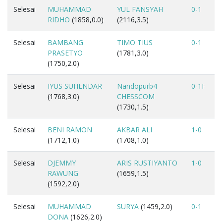
Selesai
MUHAMMAD
YUL FANSYAH
0-1
RIDHO
(1858,0.0)
(2116,3.5)
Selesai
BAMBANG
TIMO TIUS
0-1
PRASETYO
(1781,3.0)
(1750,2.0)
Selesai
IYUS SUHENDAR
Nandopurb4
0-1F
(1768,3.0)
CHESSCOM
(1730,1.5)
Selesai
BENI RAMON
AKBAR ALI
1-0
(1712,1.0)
(1708,1.0)
Selesai
DJEMMY
ARIS RUSTIYANTO
1-0
RAWUNG
(1659,1.5)
(1592,2.0)
Selesai
MUHAMMAD
SURYA
(1459,2.0)
0-1
DONA
(1626,2.0)