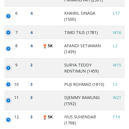
6
4
KHAIRIL SINAGA
L17
(1500)
7
4
TIMO TIUS (1781)
W16
8
4
5K
AFANDI SETIAWAN
L2
(1439)
9
3
SURYA TEDDY
W15
RENTIMUN (1459)
10
3
PUJI ROHMAD (1810)
L5
11
3
DJEMMY RAWUNG
W21
(1592)
12
3
5K
IYUS SUHENDAR
F14
(1768)