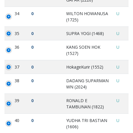
34
0
WILTON HOWANUSA
U
(1725)
35
0
SUPRA YOGI (1468)
U
36
0
KANG SOEN HOK
U
(1527)
37
0
HokageKurir (1552)
U
38
0
DADANG SUPARMAN
U
WN (2024)
39
0
RONALD E
U
TAMBUNAN (1822)
40
0
YUDHA TRI BASTIAN
U
(1606)