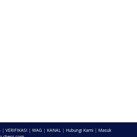
B
|
VERIFIKASI
|
WAG
|
KANAL
|
Hubungi Kami
|
Masuk
n
chess.com