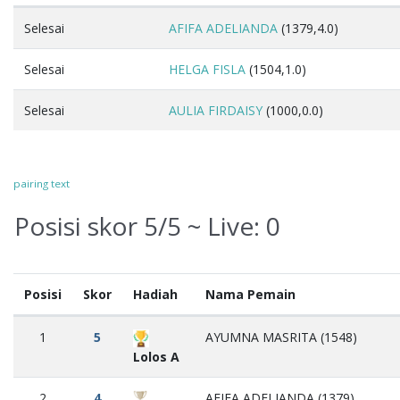
Selesai
AFIFA ADELIANDA
(1379,4.0)
Selesai
HELGA FISLA
(1504,1.0)
Selesai
AULIA FIRDAISY
(1000,0.0)
pairing text
Posisi skor 5/5 ~ Live:
0
Posisi
Skor
Hadiah
Nama Pemain
1
5
AYUMNA MASRITA (1548)
Lolos A
2
4
AFIFA ADELIANDA (1379)