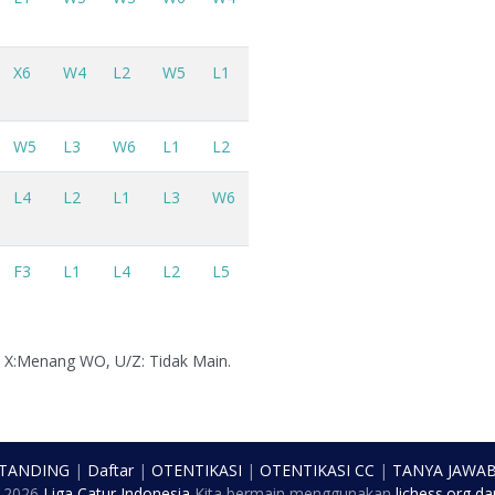
X6
W4
L2
W5
L1
W5
L3
W6
L1
L2
L4
L2
L1
L3
W6
F3
L1
L4
L2
L5
, X:Menang WO, U/Z: Tidak Main.
 TANDING
|
Daftar
|
OTENTIKASI
|
OTENTIKASI CC
|
TANYA JAWA
t
2026
Liga Catur Indonesia
Kita bermain menggunakan
lichess.org
da