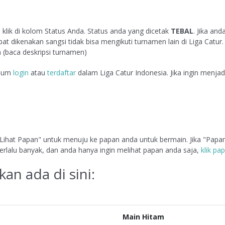
n klik di kolom Status Anda. Status anda yang dicetak
TEBAL
. Jika an
dikenakan sangsi tidak bisa mengikuti turnamen lain di Liga Catur. 
(baca deskripsi turnamen)
elum
login
atau
terdaftar
dalam Liga Catur Indonesia. Jika ingin menjadi
k "Lihat Papan" untuk menuju ke papan anda untuk bermain. Jika "Papa
 terlalu banyak, dan anda hanya ingin melihat papan anda saja,
klik pa
kan ada di sini:
Main Hitam