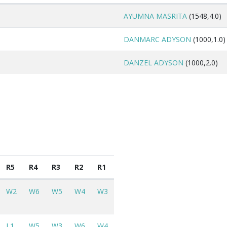
AYUMNA MASRITA
(1548,4.0)
DANMARC ADYSON
(1000,1.0)
DANZEL ADYSON
(1000,2.0)
R5
R4
R3
R2
R1
W2
W6
W5
W4
W3
L1
W5
W3
W6
W4