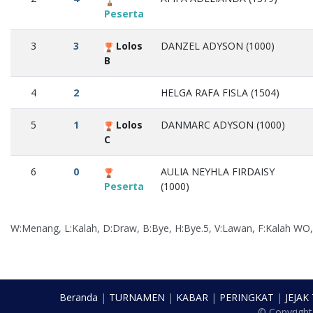
Peserta
3
3
Lolos
DANZEL ADYSON (1000)
B
4
2
HELGA RAFA FISLA (1504)
5
1
Lolos
DANMARC ADYSON (1000)
C
6
0
AULIA NEYHLA FIRDAISY
Peserta
(1000)
W:Menang, L:Kalah, D:Draw, B:Bye, H:Bye.5, V:Lawan, F:Kalah WO
Beranda
|
TURNAMEN
|
KABAR
|
PERINGKAT
|
JEJAK
© Copyrigh