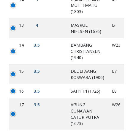
MUFTI MAHU
(1803)
13
4
MASRUL
B
NIELSEN (1676)
14
3.5
BAMBANG
W23
CHRISTIANSEN
(1940)
15
3.5
DEDEI AANG
L7
KOSWARA (1906)
16
3.5
SAFI'I F'I (1726)
L8
17
3.5
AGUNG
W26
GUNAWAN
CATUR PUTRA
(1673)