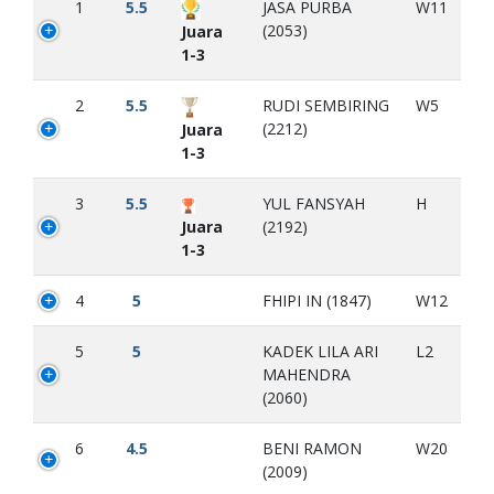
1
5.5
JASA PURBA
W11
(2053)
Juara
1-3
2
5.5
RUDI SEMBIRING
W5
(2212)
Juara
1-3
3
5.5
YUL FANSYAH
H
Juara
(2192)
1-3
4
5
FHIPI IN (1847)
W12
5
5
KADEK LILA ARI
L2
MAHENDRA
(2060)
6
4.5
BENI RAMON
W20
(2009)