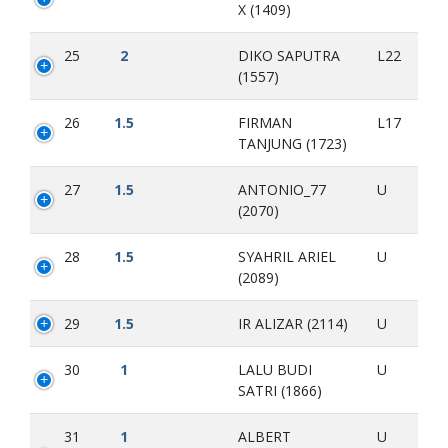
X (1409)
25
2
DIKO SAPUTRA
L22
(1557)
26
1.5
FIRMAN
L17
TANJUNG (1723)
27
1.5
ANTONIO_77
U
(2070)
28
1.5
SYAHRIL ARIEL
U
(2089)
29
1.5
IR ALIZAR (2114)
U
30
1
LALU BUDI
U
SATRI (1866)
31
1
ALBERT
U