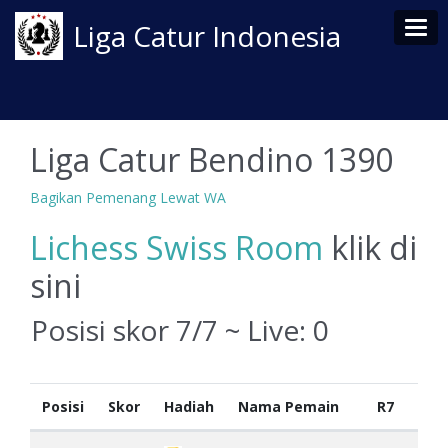
Tog
Liga Catur Indonesia
Liga Catur Bendino 1390
Bagikan Pemenang Lewat WA
Lichess Swiss Room
klik di
sini
Posisi skor 7/7 ~ Live:
0
Posisi
Skor
Hadiah
Nama Pemain
R7