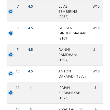
7
4.5
ELIAS
W15
SEMBIRING
(2082)
8
4.5
GOKSEN
W16
BINHOT SIADARI
(2109)
9
4.5
DANNI
U
RAMDHANI
(1997)
10
4.5
ANTON
W18
DARMADI (1375)
11
4
IRMAN
L1
FIRMANSYAH
(1973)
12
4
RIZAL FAHLEVI
L4