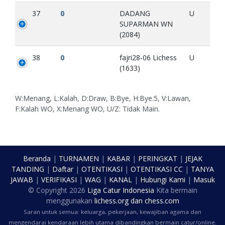
37
0
DADANG
U
SUPARMAN WN
(2084)
38
0
fajri28-06 Lichess
U
(1633)
W:Menang, L:Kalah, D:Draw, B:Bye, H:Bye.5, V:Lawan,
F:Kalah WO, X:Menang WO, U/Z: Tidak Main.
Beranda
|
TURNAMEN
|
KABAR
|
PERINGKAT
|
JEJAK
TANDING
|
Daftar
|
OTENTIKASI
|
OTENTIKASI CC
|
TANYA
JAWAB
|
VERIFIKASI
|
WAG
|
KANAL
|
Hubungi Kami
|
Masuk
© Copyright
2026
Liga Catur Indonesia
Kita bermain
menggunakan
lichess.org
dan
chess.com
Saran untuk semua: keluarga, pekerjaan, kewajiban agama dan
mengendarai kendaraan lebih utama dibandingkan bermain catur/online.