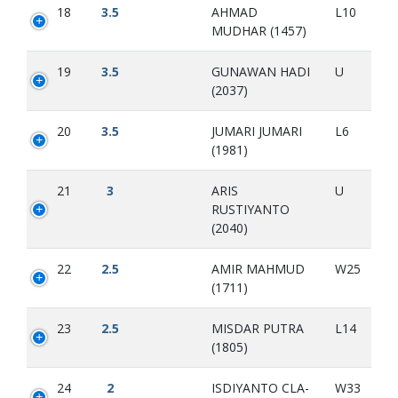
18
3.5
AHMAD
L10
MUDHAR (1457)
19
3.5
GUNAWAN HADI
U
(2037)
20
3.5
JUMARI JUMARI
L6
(1981)
21
3
ARIS
U
RUSTIYANTO
(2040)
22
2.5
AMIR MAHMUD
W25
(1711)
23
2.5
MISDAR PUTRA
L14
(1805)
24
2
ISDIYANTO CLA-
W33