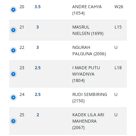
20
3.5
ANDRE CAHYA
W26
(1054)
21
3
MASRUL
L15
NIELSEN (1699)
22
3
NGURAH
U
PALGUNA (2006)
23
2.5
I MADE PUTU
L18
WIYADNYA
(1804)
24
2.5
RUDI SEMBIRING
U
(2150)
25
2
KADEK LILA ARI
U
MAHENDRA
(2067)