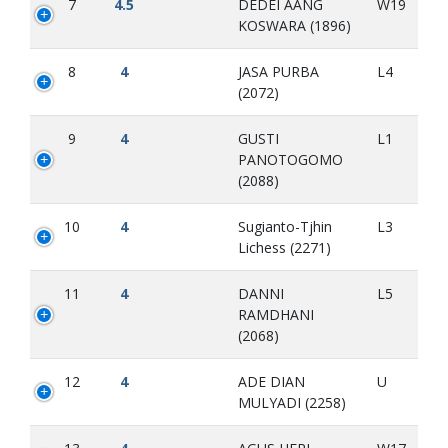
7
4.5
DEDEI AANG
W19
KOSWARA (1896)
8
4
JASA PURBA
L4
(2072)
9
4
GUSTI
L1
PANOTOGOMO
(2088)
10
4
Sugianto-Tjhin
L3
Lichess (2271)
11
4
DANNI
L5
RAMDHANI
(2068)
12
4
ADE DIAN
U
MULYADI (2258)