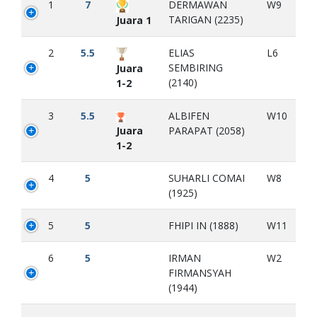
1
7
DERMAWAN
W9
TARIGAN (2235)
Juara 1
2
5.5
ELIAS
L6
SEMBIRING
Juara
(2140)
1-2
3
5.5
ALBIFEN
W10
Juara
PARAPAT (2058)
1-2
4
5
SUHARLI COMAI
W8
(1925)
5
5
FHIPI IN (1888)
W11
6
5
IRMAN
W2
FIRMANSYAH
(1944)