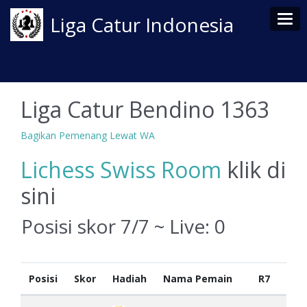
Tog
Liga Catur Indonesia
Liga Catur Bendino 1363
Bagikan Pemenang Lewat WA
Lichess Swiss Room
klik di
sini
Posisi skor 7/7 ~ Live:
0
Posisi
Skor
Hadiah
Nama Pemain
R7