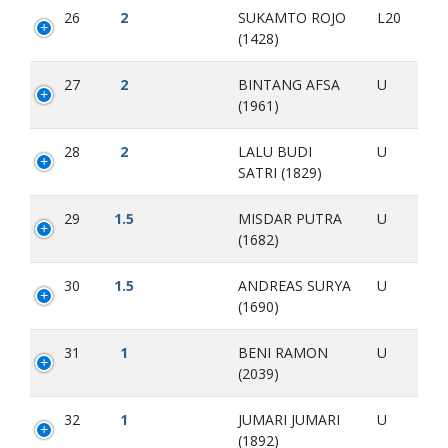
26
2
SUKAMTO ROJO
L20
(1428)
27
2
BINTANG AFSA
U
(1961)
28
2
LALU BUDI
U
SATRI (1829)
29
1.5
MISDAR PUTRA
U
(1682)
30
1.5
ANDREAS SURYA
U
(1690)
31
1
BENI RAMON
U
(2039)
32
1
JUMARI JUMARI
U
(1892)