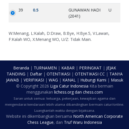
39
0.5
GUNAWAN HADI
U
(2041)
W:Menang, L:Kalah, D:Draw, B:Bye, H:Bye.5, V:Lawan,
F:Kalah WO, X:Menang WO, U/Z: Tidak Main.
Beranda
|
TURNAMEN
|
KABAR
|
PERINGKAT
|
JEJAK
TANDING
|
Daftar
|
OTENTIKASI
|
OTENTIKASI CC
|
TANYA
JAWAB
|
VERIFIKASI
|
WAG
|
KANAL
|
Hubungi Kami
|
Masuk
© Copyright
2026
Liga Catur Indonesia
Kita bermain
menggunakan
lichess.org
dan
chess.com
Saran untuk semua: keluarga, pekerjaan, kewajiban agama dan
mengendarai kendaraan lebih utama dibandingkan bermain catur/online.
Luangkanlah waktu dengan bijaksana.
Website ini dikembangkan bersama
North American Corporate
Chess League
, dan
Truf Waru Indonesia