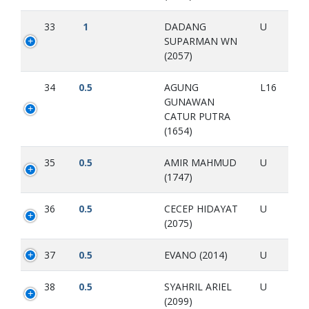
33
1
DADANG
U
SUPARMAN WN
(2057)
34
0.5
AGUNG
L16
GUNAWAN
CATUR PUTRA
(1654)
35
0.5
AMIR MAHMUD
U
(1747)
36
0.5
CECEP HIDAYAT
U
(2075)
37
0.5
EVANO (2014)
U
38
0.5
SYAHRIL ARIEL
U
(2099)