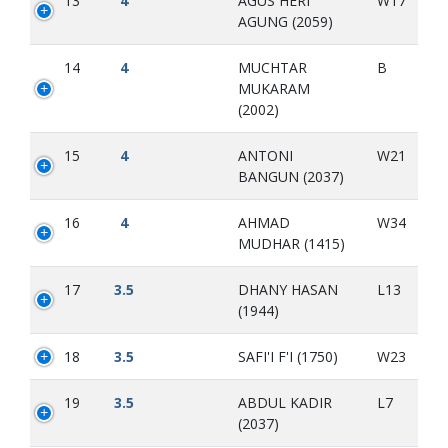
13
4
AGUS HERI
W17
AGUNG (2059)
14
4
MUCHTAR
B
MUKARAM
(2002)
15
4
ANTONI
W21
BANGUN (2037)
16
4
AHMAD
W34
MUDHAR (1415)
17
3.5
DHANY HASAN
L13
(1944)
18
3.5
SAFI'I F'I (1750)
W23
19
3.5
ABDUL KADIR
L7
(2037)