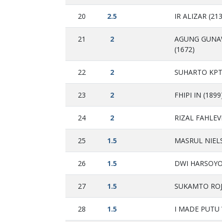
20
2.5
IR ALIZAR (21
21
2
AGUNG GUNA
(1672)
22
2
SUHARTO KPT 
23
2
FHIPI IN (1899
24
2
RIZAL FAHLEV
25
1.5
MASRUL NIELS
26
1.5
DWI HARSOYO 
27
1.5
SUKAMTO ROJ
28
1.5
I MADE PUTU 