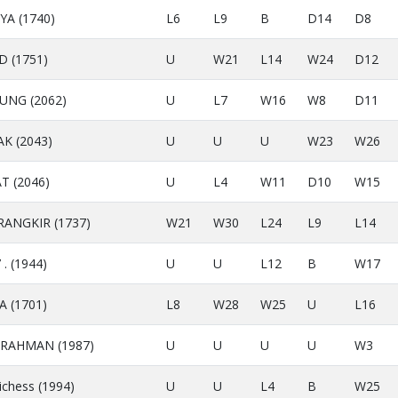
A (1740)
L6
L9
B
D14
D8
 (1751)
U
W21
L14
W24
D12
UNG (2062)
U
L7
W16
W8
D11
K (2043)
U
U
U
W23
W26
T (2046)
U
L4
W11
D10
W15
ANGKIR (1737)
W21
W30
L24
L9
L14
. (1944)
U
U
L12
B
W17
 (1701)
L8
W28
W25
U
L16
RAHMAN (1987)
U
U
U
U
W3
ichess (1994)
U
U
L4
B
W25