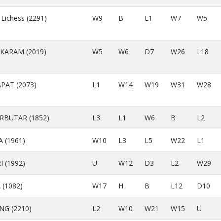
 Lichess (2291)
W9
B
L1
W7
W5
ARAM (2019)
W5
W6
D7
W26
L18
PAT (2073)
L1
W14
W19
W31
W28
RBUTAR (1852)
L3
L1
W6
B
L2
 (1961)
W10
L3
L5
W22
L1
 (1992)
U
W12
D3
L2
W29
(1082)
W17
H
B
L12
D10
NG (2210)
L2
W10
W21
W15
U