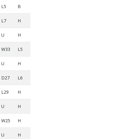
L5
B
L7
H
U
H
W33
L5
U
H
D27
L6
L29
H
U
H
W25
H
U
H