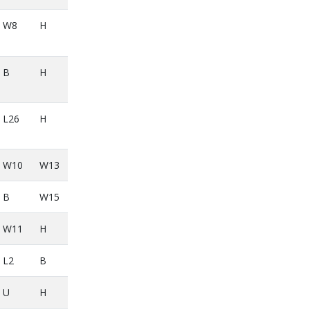
W8
H
B
H
L26
H
W10
W13
B
W15
W11
H
L2
B
U
H