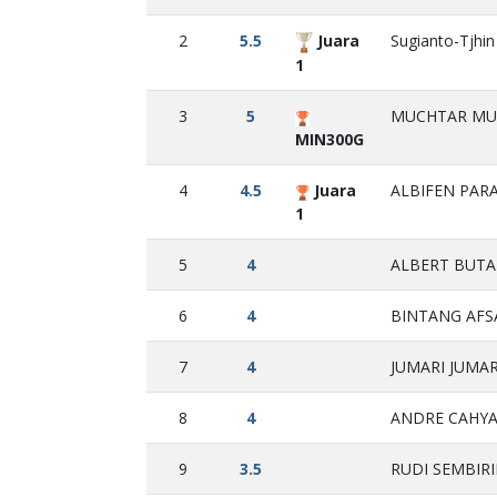
2
5.5
Juara
Sugianto-Tjhin
1
3
5
MUCHTAR MUK
MIN300G
4
4.5
Juara
ALBIFEN PARA
1
5
4
ALBERT BUTA
6
4
BINTANG AFSA
7
4
JUMARI JUMARI
8
4
ANDRE CAHYA 
9
3.5
RUDI SEMBIRI