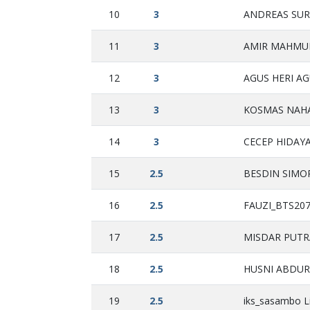
10
3
ANDREAS SURY
11
3
AMIR MAHMUD
12
3
AGUS HERI AG
13
3
KOSMAS NAHA
14
3
CECEP HIDAYA
15
2.5
BESDIN SIMOR
16
2.5
FAUZI_BTS207 
17
2.5
MISDAR PUTRA
18
2.5
HUSNI ABDUR
19
2.5
iks_sasambo L