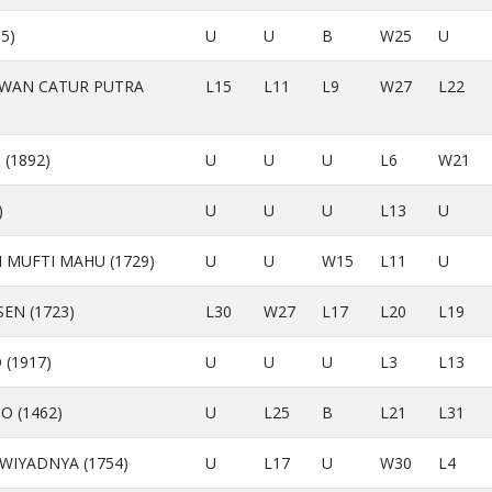
35)
U
U
B
W25
U
WAN CATUR PUTRA
L15
L11
L9
W27
L22
(1892)
U
U
U
L6
W21
)
U
U
U
L13
U
I MUFTI MAHU (1729)
U
U
W15
L11
U
EN (1723)
L30
W27
L17
L20
L19
(1917)
U
U
U
L3
L13
O (1462)
U
L25
B
L21
L31
WIYADNYA (1754)
U
L17
U
W30
L4