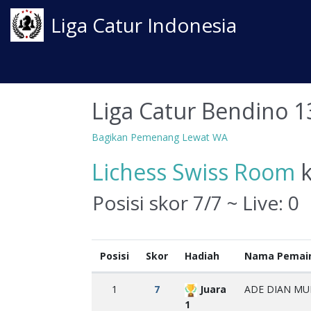
Liga Catur Indonesia
Liga Catur Bendino 1
Bagikan Pemenang Lewat WA
Lichess Swiss Room
k
Posisi skor 7/7 ~ Live:
0
Posisi
Skor
Hadiah
Nama Pemai
1
7
Juara
ADE DIAN MUL
1