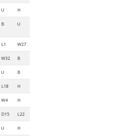
U
H
B
U
L1
W27
W32
B
U
B
L18
H
W4
H
D15
L22
U
H