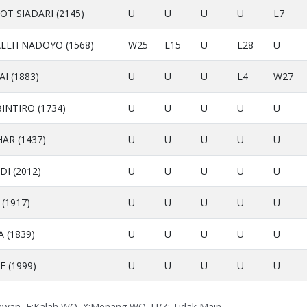
T SIADARI (2145)
U
U
U
U
L7
EH NADOYO (1568)
W25
L15
U
L28
U
I (1883)
U
U
U
L4
W27
NTIRO (1734)
U
U
U
U
U
R (1437)
U
U
U
U
U
I (2012)
U
U
U
U
U
(1917)
U
U
U
U
U
 (1839)
U
U
U
U
U
E (1999)
U
U
U
U
U
Lawan, F:Kalah WO, X:Menang WO, U/Z: Tidak Main.