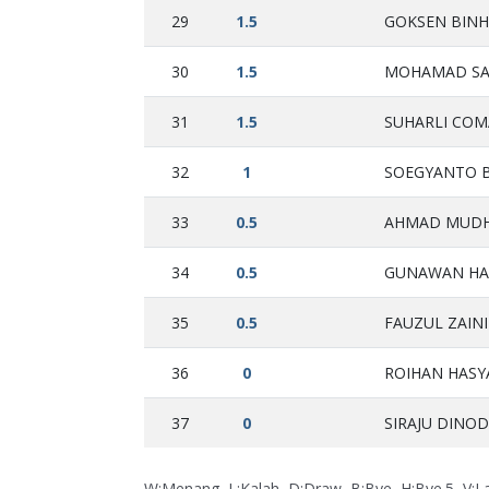
29
1.5
GOKSEN BINHO
30
1.5
MOHAMAD SAL
31
1.5
SUHARLI COMA
32
1
SOEGYANTO BI
33
0.5
AHMAD MUDHA
34
0.5
GUNAWAN HAD
35
0.5
FAUZUL ZAINI 
36
0
ROIHAN HASYA
37
0
SIRAJU DINOD
W:Menang, L:Kalah, D:Draw, B:Bye, H:Bye.5, V: