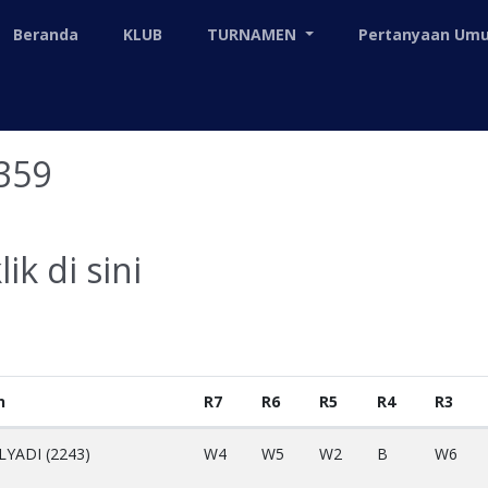
Beranda
KLUB
TURNAMEN
Pertanyaan U
359
lik di sini
n
R7
R6
R5
R4
R3
YADI (2243)
W4
W5
W2
B
W6