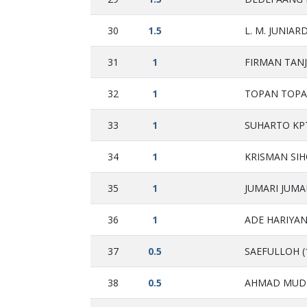
30
1.5
L. M. JUNIARD
31
1
FIRMAN TANJ
32
1
TOPAN TOPA
33
1
SUHARTO KPT
34
1
KRISMAN SIH
35
1
JUMARI JUMAR
36
1
ADE HARIYAN
37
0.5
SAEFULLOH (
38
0.5
AHMAD MUDH