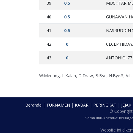
39
0.5
MUCHTAR MU
40
0.5
GUNAWAN HAD
41
0.5
NASRUDDIN SI
42
0
CECEP HIDAY
43
0
ANTONIO_77 
W:Menang, L:Kalah, D:Draw, B:Bye, H:Bye.5, V:
Beranda
|
TURNAMEN
|
KABAR
|
PERINGKAT
|
JEJAK
© Copyrigh
Saran untuk semua: keluarg
Website ini dik