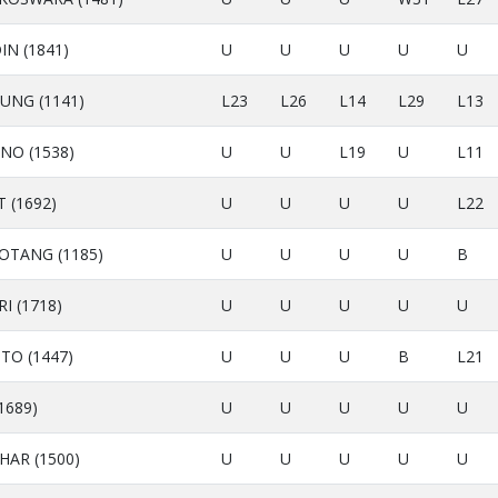
IN (1841)
U
U
U
U
U
UNG (1141)
L23
L26
L14
L29
L13
NO (1538)
U
U
L19
U
L11
 (1692)
U
U
U
U
L22
OTANG (1185)
U
U
U
U
B
I (1718)
U
U
U
U
U
TO (1447)
U
U
U
B
L21
1689)
U
U
U
U
U
AR (1500)
U
U
U
U
U