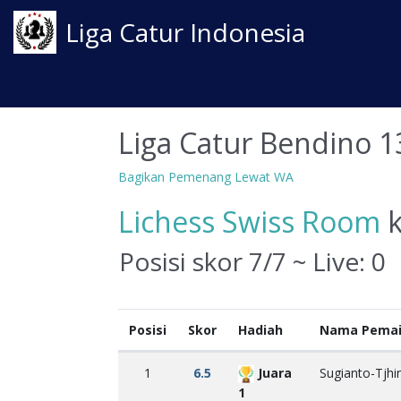
Liga Catur Indonesia
Liga Catur Bendino 1
Bagikan Pemenang Lewat WA
Lichess Swiss Room
k
Posisi skor 7/7 ~ Live:
0
Posisi
Skor
Hadiah
Nama Pema
1
6.5
Juara
Sugianto-Tjhi
1