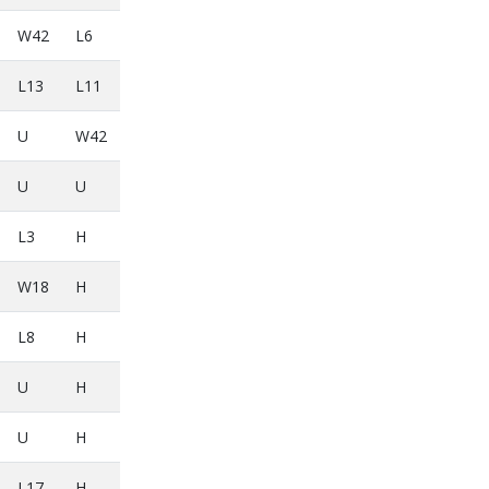
W42
L6
L13
L11
U
W42
U
U
L3
H
W18
H
L8
H
U
H
U
H
L17
H