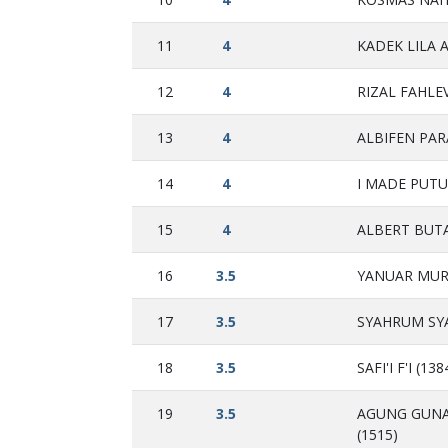
11
4
KADEK LILA 
12
4
RIZAL FAHLE
13
4
ALBIFEN PAR
14
4
I MADE PUTU
15
4
ALBERT BUTA
16
3.5
YANUAR MUR
17
3.5
SYAHRUM SYA
18
3.5
SAFI'I F'I (138
19
3.5
AGUNG GUNA
(1515)