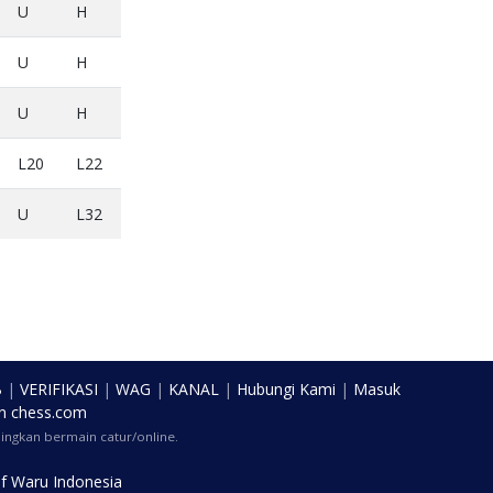
U
H
U
H
U
H
L20
L22
U
L32
B
|
VERIFIKASI
|
WAG
|
KANAL
|
Hubungi Kami
|
Masuk
n
chess.com
ngkan bermain catur/online.
f Waru Indonesia