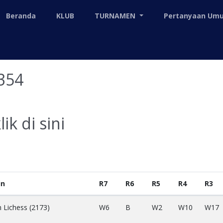
Beranda
KLUB
TURNAMEN
Pertanyaan U
354
lik di sini
in
R7
R6
R5
R4
R3
n Lichess (2173)
W6
B
W2
W10
W17