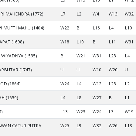
ARI MAHENDRA (1772)
L7
L2
W4
W13
W32
VI MUFTI MAHU (1404)
W22
B
L16
L4
L10
APAT (1698)
W18
L10
B
L11
W31
 WIYADNYA (1535)
B
W21
W31
L28
L4
RBUTAR (1747)
U
U
W10
W20
U
OD (1864)
W24
L4
W12
L25
L2
H (1659)
L4
L8
W27
B
L1
4)
L13
W23
W24
L3
W19
WAN CATUR PUTRA
W25
L9
W32
W26
L18