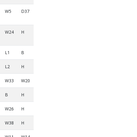
W5
D37
W24
H
L1
B
L2
H
W33
W20
B
H
W26
H
W38
H
W11
W14