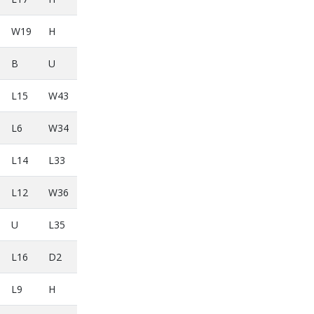
W19
H
B
U
L15
W43
L6
W34
L14
L33
L12
W36
U
L35
L16
D2
L9
H