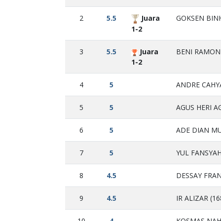
2
5.5
Juara
GOKSEN BINH
1-2
3
5.5
Juara
BENI RAMON 
1-2
4
5
ANDRE CAHYA
5
5
AGUS HERI A
6
5
ADE DIAN MU
7
5
YUL FANSYAH
8
4.5
DESSAY FRAN
9
4.5
IR ALIZAR (16
10
4
KOSMAS NAHA