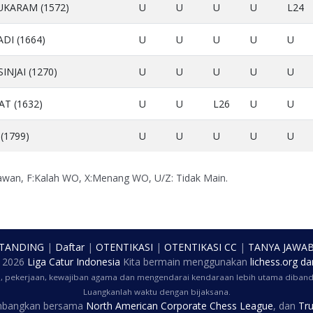
KARAM (1572)
U
U
U
U
L24
I (1664)
U
U
U
U
U
NJAI (1270)
U
U
U
U
U
AT (1632)
U
U
L26
U
U
(1799)
U
U
U
U
U
Lawan, F:Kalah WO, X:Menang WO, U/Z: Tidak Main.
 TANDING
|
Daftar
|
OTENTIKASI
|
OTENTIKASI CC
|
TANYA JAWA
t
2026
Liga Catur Indonesia
Kita bermain menggunakan
lichess.org
da
a, pekerjaan, kewajiban agama dan mengendarai kendaraan lebih utama dibandi
Luangkanlah waktu dengan bijaksana.
embangkan bersama
North American Corporate Chess League
, dan
Tru