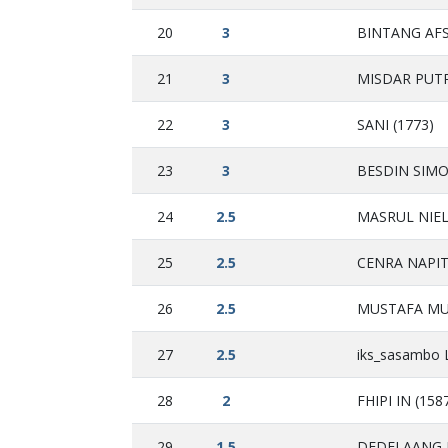
20
3
BINTANG AFS
21
3
MISDAR PUTR
22
3
SANI (1773)
23
3
BESDIN SIMO
24
2.5
MASRUL NIEL
25
2.5
CENRA NAPIT
26
2.5
MUSTAFA MUS
27
2.5
iks_sasambo L
28
2
FHIPI IN (158
29
1.5
DEDEI AANG 