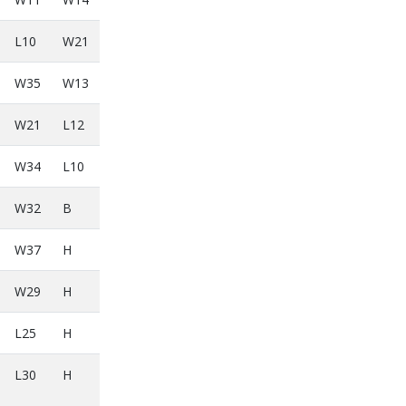
L10
W21
W35
W13
W21
L12
W34
L10
W32
B
W37
H
W29
H
L25
H
L30
H