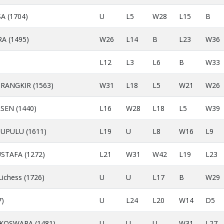
A (1704)
U
L5
W28
L15
B
A (1495)
W26
L14
B
L23
W36
L12
L3
L6
B
W33
RANGKIR (1563)
W31
L18
L5
W21
W26
SEN (1440)
L16
W28
L18
L5
W39
UPULU (1611)
L19
U
L8
W16
L9
TAFA (1272)
L21
W31
W42
L19
L23
ichess (1726)
U
U
L17
B
W29
7)
U
L24
L20
W14
D5
KOSWARA (1481)
U
U
U
W31
L27