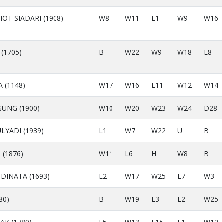
OT SIADARI (1908)
W8
W11
L1
W9
W16
(1705)
B
W22
W9
W18
L8
 (1148)
W17
W16
L11
W12
W14
GUNG (1900)
W10
W20
W23
W24
D28
LYADI (1939)
L1
W7
W22
U
B
 (1876)
W11
L6
H
W8
B
DINATA (1693)
L2
W17
W25
L7
W3
80)
B
W19
L3
L2
W25
K (1789)
L5
W13
L15
L1
W12